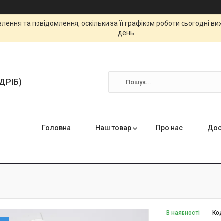
ення та повідомлення, оскільки за її графіком роботи сьогодні в
день.
ЗДРІБ)
Головна
Наш товар
Про нас
Дос
В наявності
Ко