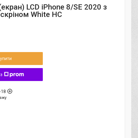
екран) LCD iPhone 8/SE 2020 з
чскріном White HC
упити
 з
-18
ажу