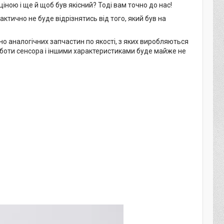
іною і ще й щоб був якісний? Тоді вам точно до нас!
актично не буде відрізнятись від того, який був на
но аналогічних запчастин по якості, з яких виробляються
оботи сенсора і іншими характеристиками буде майже не