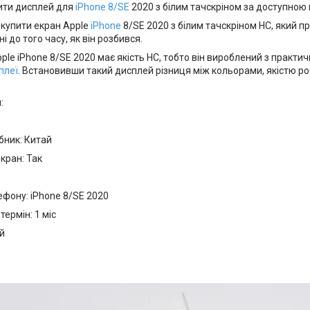
ити дисплей для
iPhone 8/SE
2020 з білим тачскріном за доступною ц
купити екран Apple
iPhone
8/SE 2020 з білим тачскріном HC, який пр
 до того часу, як він розбився.
le iPhone 8/SE 2020 має якість HC, тобто він вироблений з практич
плеї
. Встановивши такий дисплей різниця між кольорами, якістю р
:
ник: Китай
кран: Так
ону: iPhone 8/SE 2020
ермін: 1 міс
й