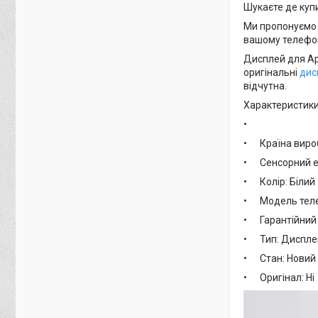
Шукаєте де куп
Ми пропонуємо 
вашому телефоні
Дисплей для App
оригінальні
дис
відчутна.
Характеристики
•
• Країна вироб
• Сенсорний е
• Колір: Білий
• Модель телеф
• Гарантійний т
• Тип: Диспле
• Стан: Новий
• Оригінал: Ні