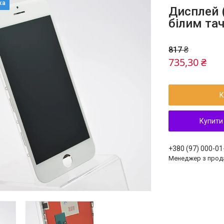
Дисплей (
білим та
817 ₴
735,30 ₴
К
Купити
+380 (97) 000-01
Менеджер з прод