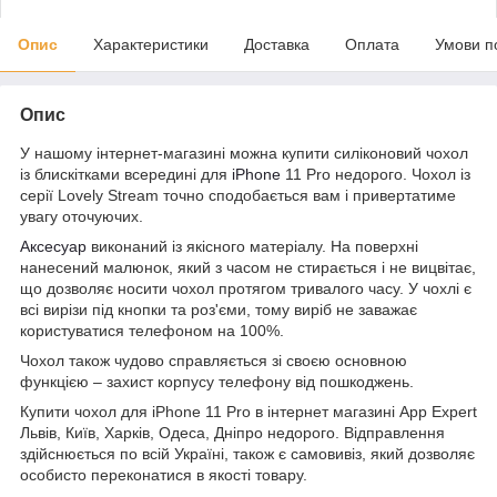
Опис
Характеристики
Доставка
Оплата
Умови п
Опис
У нашому інтернет-магазині можна купити силіконовий чохол
із блискітками всередині для
iPhone
11 Pro недорого. Чохол із
серії Lovely Stream точно сподобається вам і привертатиме
увагу оточуючих.
Аксесуар
виконаний із якісного матеріалу. На поверхні
нанесений малюнок, який з часом не стирається і не вицвітає,
що дозволяє носити чохол протягом тривалого часу. У чохлі є
всі вирізи під кнопки та роз'єми, тому виріб не заважає
користуватися телефоном на 100%.
Чохол також чудово справляється зі своєю основною
функцією – захист корпусу телефону від пошкоджень.
Купити чохол для iPhone 11 Pro в інтернет магазині App Expert
Львів, Київ, Харків, Одеса, Дніпро недорого. Відправлення
здійснюється по всій Україні, також є самовивіз, який дозволяє
особисто переконатися в якості товару.