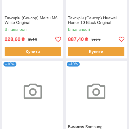
Тачскрін (Сенсор) Meizu M6
Тачскрін (Сенсор) Huawei
White Original
Honor 10 Black Original
В наявності
В наявності
228,60
887,40
₴
₴
254 ₴
986 ₴
Купити
Купити
–10%
–10%
Вимикач Samsung