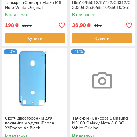
Тачскрін (Сенсор) Meizu M6
B5510/B5512/B7722/C3312/C
Note White Original
3330/E2530/i8510/S5610/S61
02
В наявності
В наявності
198
36,90
₴
₴
220 ₴
41 ₴
Купити
Купити
–10%
–10%
Скотч двосторонній для
Тачскрін (Сенсор) Samsung
поклейки модуля iPhone
N5100 Galaxy Note 8.0 3G
X/iPhone Xs Black
White Original
В наявності
В наявності