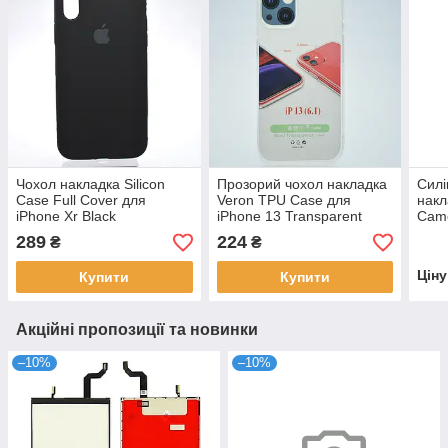
Чохол накладка Silicon
Прозорий чохол накладка
Силі
Case Full Cover для
Veron TPU Case для
накл
iPhone Xr Black
iPhone 13 Transparent
Came
Pine
289
224
₴
₴
Цін
Купити
Купити
Акційні пропозиції та новинки
–10%
–10%