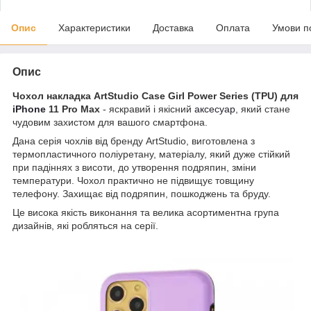
Опис
Характеристики
Доставка
Оплата
Умови п
Опис
Чохол накладка ArtStudio Case Girl Power Series (TPU) для
iPhone
11 Pro Max
- яскравий і якісний
аксесуар
, який стане
чудовим захистом для вашого смартфона.
Дана серія чохлів від бренду ArtStudio, виготовлена з
термопластичного поліуретану, матеріалу, який дуже стійкий
при падіннях з висоти, до утворення подряпин, зміни
температури. Чохол практично не підвищує товщину
телефону. Захищає від подряпин, пошкоджень та бруду.
Це висока якість виконання та велика асортиментна група
дизайнів, які робляться на серії.