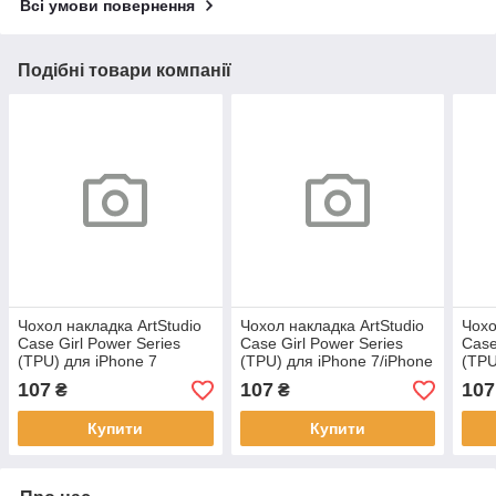
Всі умови повернення
Подібні товари компанії
Чохол накладка ArtStudio
Чохол накладка ArtStudio
Чохо
Case Girl Power Series
Case Girl Power Series
Case
(TPU) для iPhone 7
(TPU) для iPhone 7/iPhone
(TPU
Plus/iPhone 8 Plus
8/iPhone SE 2
Xs
107
107
107
₴
₴
Купити
Купити