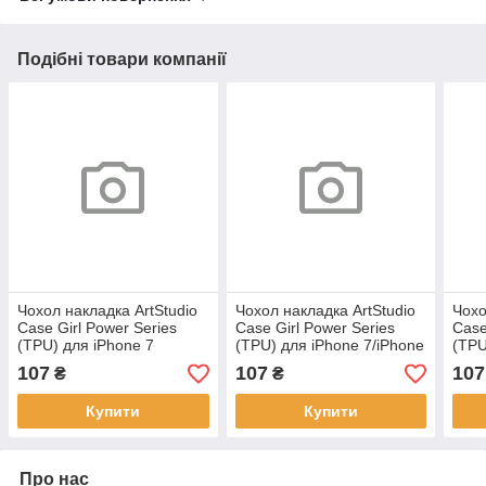
Подібні товари компанії
Чохол накладка ArtStudio
Чохол накладка ArtStudio
Чохо
Case Girl Power Series
Case Girl Power Series
Case
(TPU) для iPhone 7
(TPU) для iPhone 7/iPhone
(TPU
Plus/iPhone 8 Plus
8/iPhone SE 2
107
107
107
₴
₴
Купити
Купити
Про нас