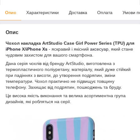
Опис
Характеристики
Доставка
Оплата
Умови п
Опис
Чохол накладка ArtStudio Case Girl Power Series (TPU) для
iPhone
X/
iPhone Xs
- яскравий і якісний
аксесуар
, який стане
чудовим захистом для вашого смартфона.
Дана серія чохлів від бренду ArtStudio, виготовлена з
термопластичного поліуретану, матеріалу, який дуже стійкий
при падіннях з висоти, до утворення подряпин, зміни
температури. Чохол практично не підвищує товщину
телефону. Захищає від подряпин, пошкоджень та бруду.
Це висока якість виконання та велика асортиментна група
дизайнів, які робляться на серії.