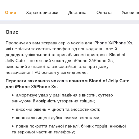
Опис
Характеристики
Доставка
Оплата
Умови п
Опис
Пропонуємо вам яскраву серію чохлів для
iPhone
X/
iPhone Xs
,
які не тільки захистять телефон від пошкоджень, але й
додадуть унікальності та привабливості пристрою. Blood of
Jelly Cute – це якісний чохол для iPhone X/iPhone Xs,
виконаний з якісної та зносостійкої, але при цьому
незвичайної TPU основи у вигляді желе.
Переваги захисного
чохла
з принтом Blood of Jelly Cute
для iPhone X/iPhone Xs:
амортизує удар у разі падіння з висоти, суттєво
знижуючи ймовірність утворення тріщин;
високий рівень міцності та зносостійкості;
кнопки захищені дублюючими вставками;
повне покриття тильної панелі, бічних торців, нижньої
та верхньої частини телефону;