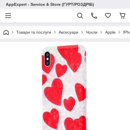
AppExpert - Service & Store (ГУРТ/РОЗДРІБ)
Товари та послуги
Аксесуари
Чохли
Apple
IPh