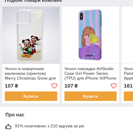
Подібні товари компанії
Чохол із новорічним
Чохол накладка ArtStudio
Чохо
малюнком (принтом)
Case Girl Power Series
Paint
Merry Christmas Snow для
(TPU) для iPhone X/iPhone
Appl
iPhone Xs Max
Xs
Jung
107
107
161
₴
₴
Minnie&Mickey Surprise
Купити
Купити
Про нас
91% позитивних з 210 відгуків за рік