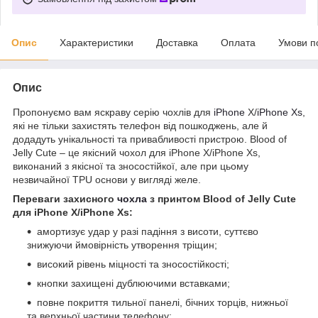
Опис
Характеристики
Доставка
Оплата
Умови п
Опис
Пропонуємо вам яскраву серію чохлів для
iPhone
X/
iPhone Xs
,
які не тільки захистять телефон від пошкоджень, але й
додадуть унікальності та привабливості пристрою. Blood of
Jelly Cute – це якісний чохол для iPhone X/iPhone Xs,
виконаний з якісної та зносостійкої, але при цьому
незвичайної TPU основи у вигляді желе.
Переваги захисного
чохла
з принтом Blood of Jelly Cute
для iPhone X/iPhone Xs:
амортизує удар у разі падіння з висоти, суттєво
знижуючи ймовірність утворення тріщин;
високий рівень міцності та зносостійкості;
кнопки захищені дублюючими вставками;
повне покриття тильної панелі, бічних торців, нижньої
та верхньої частини телефону;