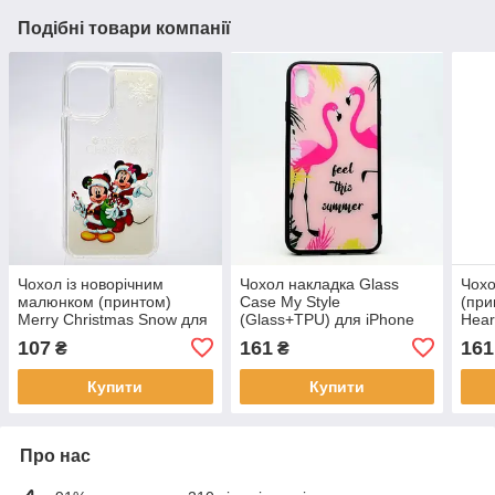
Подібні товари компанії
Чохол із новорічним
Чохол накладка Glass
Чохо
малюнком (принтом)
Case My Style
(при
Merry Christmas Snow для
(Glass+TPU) для iPhone
Heart
iPhone Xs Max
XS Max 6.5" Mix
для 
107
161
161
₴
₴
Minnie&Mickey Surprise
Купити
Купити
Про нас