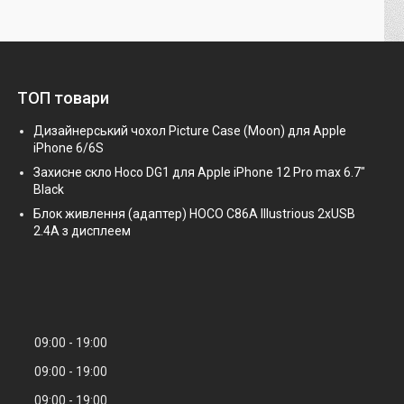
ТОП товари
Дизайнерський чохол Picture Case (Moon) для Apple
iPhone 6/6S
Захисне скло Hoco DG1 для Apple iPhone 12 Pro max 6.7"
Black
Блок живлення (адаптер) HOCO C86A Illustrious 2xUSB
2.4A з дисплеем
09:00
19:00
09:00
19:00
09:00
19:00