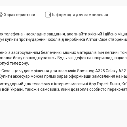
Характеристики
Інформація для замовлення
я телефона - нескладне завдання, але знайти якісний і дійсно міц
ує купити протиударний чохол від виробника Armor Case створени
ено із застосуванням безпечних і міцних матеріалів. Він легкий і тон
озволяє йому пошкоджуватись. Будь-які дефекти, наприклад, відкол
орпусі телефону.
r Case - це чудове рішення для власників Samsung A325 Galaxy A32
упити аксесуар можна прямо зараз оформивши замовлення на наш
отиударний для телефону в інтернет-магазині App Expert Львів, Ки
 всій Україні, також є самовивіз, який дозволяє особисто переконат