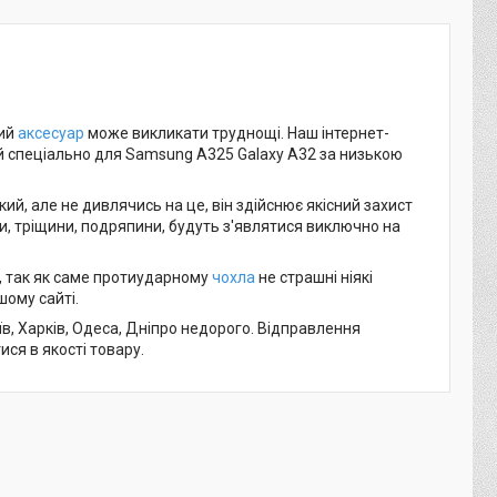
ний
аксесуар
може викликати труднощі. Наш інтернет-
й спеціально для Samsung A325 Galaxy A32 за низькою
кий, але не дивлячись на це, він здійснює якісний захист
и, тріщини, подряпини, будуть з'являтися виключно на
 , так як саме протиударному
чохла
не страшні ніякі
ому сайті.
їв, Харків, Одеса, Дніпро недорого. Відправлення
ися в якості товару.