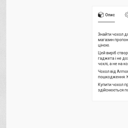
Опис
Знайти чохол дл
магазин пропон
ціною.
Цей виріб створ
гаджета і не д
чохлі, а не на к
Чохол від Armo
пошкодження. К
Купити чохол пр
здійснюється по