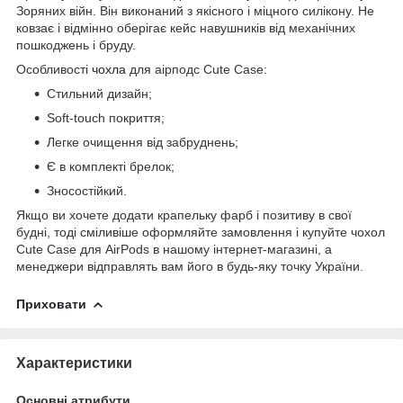
Зоряних війн. Він виконаний з якісного і міцного силікону. Не
ковзає і відмінно оберігає кейс навушників від механічних
пошкоджень і бруду.
Особливості
чохла
для аірподс Cute Case:
Стильний дизайн;
Soft-touch покриття;
Легке очищення від забруднень;
Є в комплекті брелок;
Зносостійкий.
Якщо ви хочете додати крапельку фарб і позитиву в свої
будні, тоді сміливіше оформляйте замовлення і купуйте чохол
Cute Case для AirPods в нашому інтернет-магазині, а
менеджери відправлять вам його в будь-яку точку України.
Приховати
Характеристики
Основні атрибути