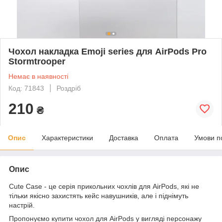
Чохол накладка Emoji series для AirPods Pro
Stormtrooper
Немає в наявності
Код: 71843
Роздріб
210
₴
Опис
Характеристики
Доставка
Оплата
Умови п
Опис
Cute Case - це серія прикольних чохлів для AirPods, які не
тільки якісно захистять кейс навушників, але і піднімуть
настрій.
Пропонуємо купити чохол для AirPods у вигляді персонажу