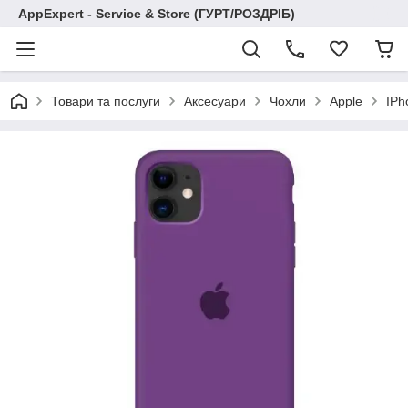
AppExpert - Service & Store (ГУРТ/РОЗДРІБ)
Товари та послуги
Аксесуари
Чохли
Apple
IPh