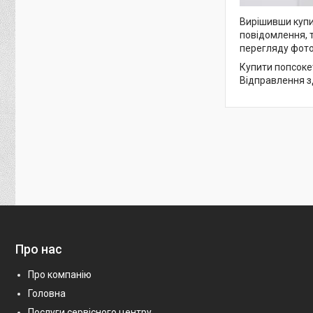
Вирішивши купит
повідомлення, 
перегляду фото
Купити попсокет
Відправлення зд
Про нас
Про компанію
Головна
Послуги сервісного центру