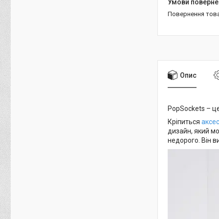
повернення тов
Опис
PopSockets – ц
Кріпиться
аксе
дизайн, який мо
недорого. Він в