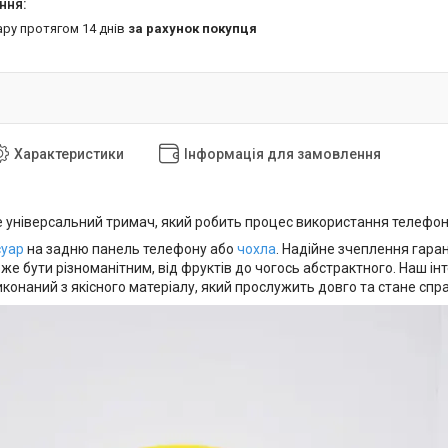
ару протягом 14 днів
за рахунок покупця
Характеристики
Інформація для замовлення
е універсальний тримач, який робить процес використання телефо
суар
на задню панель телефону або
чохла
. Надійне зчеплення гаран
же бути різноманітним, від фруктів до чогось абстрактного. Наш і
иконаний з якісного матеріалу, який прослужить довго та стане сп