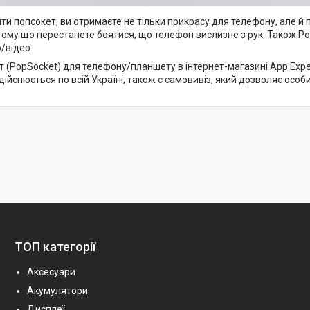
и попсокет, ви отримаєте не тільки прикрасу для телефону, але й 
тому що перестанете боятися, що телефон вислизне з рук. Також P
/відео.
 (PopSocket) для телефону/планшету в інтернет-магазині App Expert
ійснюється по всій Україні, також є самовивіз, який дозволяє особ
ТОП категорії
Аксесуари
Акумулятори
Дисплеї