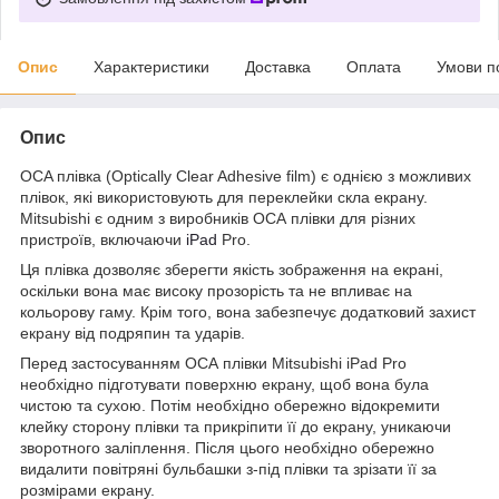
Опис
Характеристики
Доставка
Оплата
Умови п
Опис
OCA плівка (Optically Clear Adhesive film) є однією з можливих
плівок, які використовують для переклейки скла екрану.
Mitsubishi є одним з виробників ОСА плівки для різних
пристроїв, включаючи
iPad
Pro.
Ця плівка дозволяє зберегти якість зображення на екрані,
оскільки вона має високу прозорість та не впливає на
кольорову гаму. Крім того, вона забезпечує додатковий захист
екрану від подряпин та ударів.
Перед застосуванням ОСА плівки Mitsubishi iPad Pro
необхідно підготувати поверхню екрану, щоб вона була
чистою та сухою. Потім необхідно обережно відокремити
клейку сторону плівки та прикріпити її до екрану, уникаючи
зворотного заліплення. Після цього необхідно обережно
видалити повітряні бульбашки з-під плівки та зрізати її за
розмірами екрану.