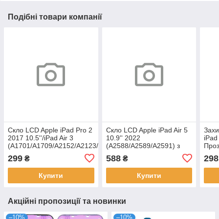
Подібні товари компанії
Скло LCD Apple iPad Pro 2
Скло LCD Apple iPad Air 5
Захи
2017 10.5''/iPad Air 3
10.9'' 2022
iPad
(A1701/A1709/A2152/A2123/A2154)
(A2588/A2589/A2591) з
Про
з ОСА Black HC
ОСА Black Original 1:1
299
588
298
₴
₴
Купити
Купити
Акційні пропозиції та новинки
–10%
–10%