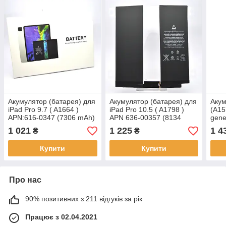
Акумулятор (батарея) для
Акумулятор (батарея) для
Акум
iPad Pro 9.7 ( A1664 )
iPad Pro 10.5 ( A1798 )
(A15
APN:616-0347 (7306 mAh)
APN 636-00357 (8134
gene
Original
mAh) Original
0011
1 021
1 225
1 4
₴
₴
Origi
Купити
Купити
Про нас
90% позитивних з 211 відгуків за рік
Працює з 02.04.2021