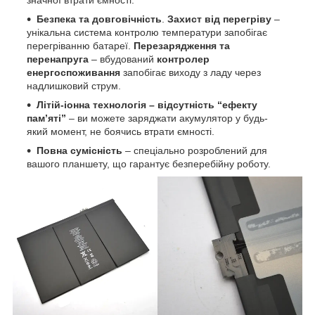
значної втрати ємності.
Безпека та довговічність
.
Захист від перегріву
–
унікальна система контролю температури запобігає
перегріванню батареї.
Перезарядження та
перенапруга
– вбудований
контролер
енергоспоживання
запобігає виходу з ладу через
надлишковий струм.
Літій-іонна технологія
– в
ідсутність “ефекту
пам’яті”
– ви можете заряджати акумулятор у будь-
який момент, не боячись втрати ємності.
Повна сумісність
– спеціально розроблений для
вашого планшету, що гарантує безперебійну роботу.