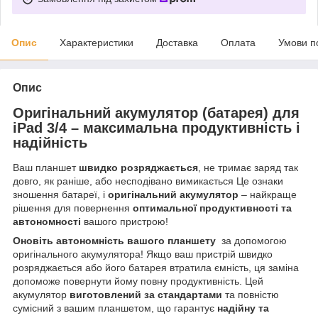
Опис
Характеристики
Доставка
Оплата
Умови п
Опис
Оригінальний акумулятор (батарея) для
iPad 3/4 – максимальна продуктивність і
надійність
Ваш планшет
швидко розряджається
, не тримає заряд так
довго, як раніше, або несподівано вимикається Це ознаки
зношення батареї, і
оригінальний акумулятор
– найкраще
рішення для повернення
оптимальної продуктивності та
автономності
вашого пристрою!
Оновіть автономність вашого планшету
за допомогою
оригінального акумулятора! Якщо ваш пристрій швидко
розряджається або його батарея втратила ємність, ця заміна
допоможе повернути йому повну продуктивність. Цей
акумулятор
виготовлений за стандартами
та повністю
сумісний з вашим планшетом, що гарантує
надійну та