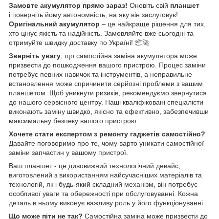
Замовте акумулятор прямо зараз!
Оновіть свій
планшет
і поверніть йому автономність, на яку він заслуговує!
Оригінальний акумулятор
– це найкраще рішення для тих,
хто цінує якість та надійність. Замовляйте вже сьогодні та
отримуйте швидку доставку по Україні! 📦🚀
Зверніть увагу
, що самостійна заміна акумулятора може
призвести до пошкодження вашого пристрою. Процес заміни
потребує певних навичок та інструментів, а неправильне
встановлення може спричинити серйозні проблеми з вашим
планшетом. Щоб уникнути ризиків, рекомендуємо звернутися
до нашого сервісного центру. Наші кваліфіковані спеціалісти
виконають заміну швидко, якісно та ефективно, забезпечивши
максимальну безпеку вашого пристрою.
Хочете стати експертом з ремонту гаджетів самостійно?
Давайте поговоримо про те, чому варто уникати самостійної
заміни запчастин у вашому пристрої.
Ваш планшет - це дивовижний технологічний девайс,
виготовлений з використанням найсучасніших матеріалів та
технологій, як і будь-який складний механізм, він потребує
особливої уваги та обережності при обслуговуванні. Кожна
деталь в ньому виконує важливу роль у його функціонуванні.
Що може піти не так?
Самостійна заміна може призвести до