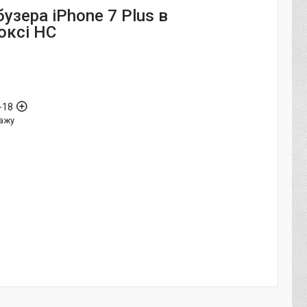
узера iPhone 7 Plus в
оксі HC
-18
ажу