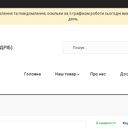
ення та повідомлення, оскільки за її графіком роботи сьогодні в
день.
ЗДРІБ)
Головна
Наш товар
Про нас
Дос
В наявності
Ко