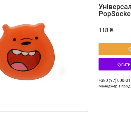
Універса
PopSocket
118 ₴
К
Купити
+380 (97) 000-01
Менеджер з прод