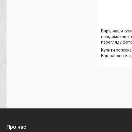
Вирішивши купит
повідомлення, 
перегляду фото
Купити попсокет
Відправлення зд
Про нас