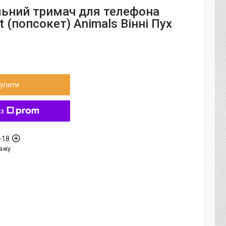
льний тримач для телефона
 (попсокет) Animals Вінні Пух
упити
 з
-18
ажу