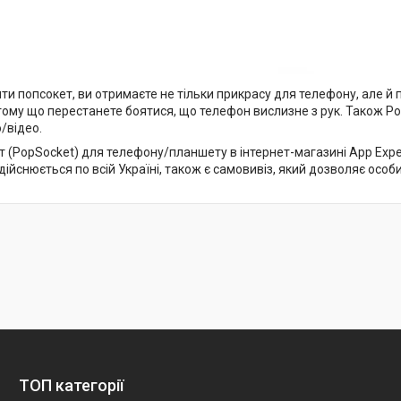
и попсокет, ви отримаєте не тільки прикрасу для телефону, але й 
тому що перестанете боятися, що телефон вислизне з рук. Також P
/відео.
 (PopSocket) для телефону/планшету в інтернет-магазині App Expert
ійснюється по всій Україні, також є самовивіз, який дозволяє особ
ТОП категорії