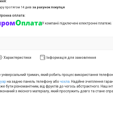
ару протягом 14 днів
за рахунок покупця
У компанії підключені електронні платежі
Характеристики
Інформація для замовлення
е універсальний тримач, який робить процес використання телефо
суар
на задню панель телефону або
чохла
. Надійне зчеплення гаран
же бути різноманітним, від фруктів до чогось абстрактного. Наш ін
иконаний з якісного матеріалу, який прослужить довго та стане сп