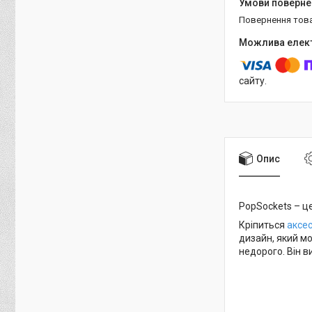
повернення тов
сайту.
Опис
PopSockets – ц
Кріпиться
аксе
дизайн, який мо
недорого. Він в