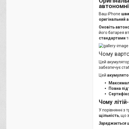
Оригіналь
автономні
Ваш iPhone
шви
оригінальний 
Оновіть автон
його батарея в
стандартами
т
Чому варто
Цей акумулятор 
забезпечує ста
Цей
акумулято
Максимал
Повна під
Сертифік
Чому літій-
У порівнянні з 
щільність
, що
Заряджається ш