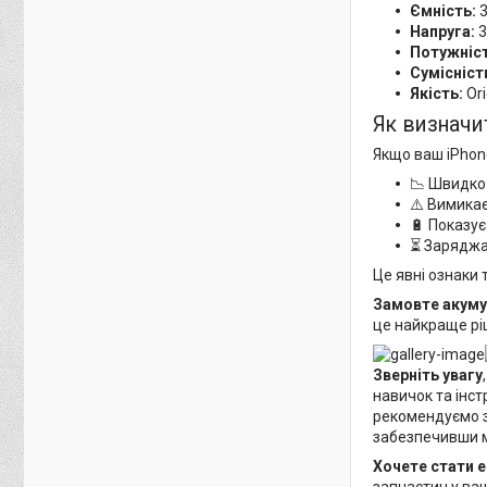
Ємність:
3
Напруга:
3
Потужніст
Сумісніст
Якість:
Ori
Як визначи
Якщо ваш iPhon
📉 Швидко 
⚠️ Вимикає
🔋 Показу
⏳ Заряджа
Це явні ознаки 
Замовте акуму
це найкраще ріш
Зверніть увагу
навичок та інс
рекомендуємо зв
забезпечивши 
Хочете стати 
запчастин у ва