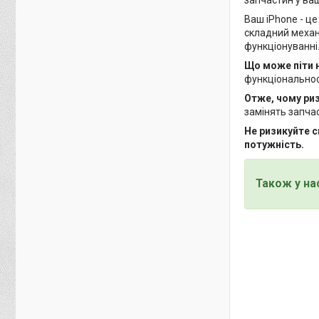
Ваш iPhone - це
складний механі
функціонуванні
Що може піти 
функціональнос
Отже, чому ри
замінять запча
Не ризикуйте с
потужність.
Також у на