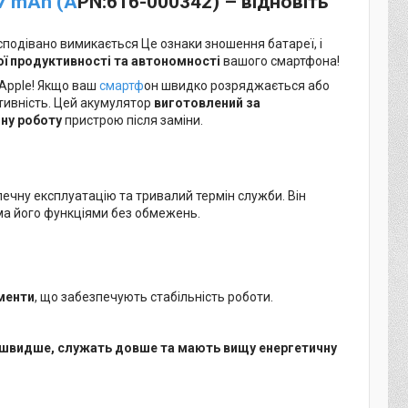
7 mAh (A
PN:616-000342)
– відновіть
несподівано вимикається Це ознаки зношення батареї, і
ї продуктивності та автономності
вашого смартфона!
Apple! Якщо ваш
смартф
он швидко розряджається або
тивність. Цей акумулятор
виготовлений за
чну роботу
пристрою після заміни.
печну експлуатацію та тривалий термін служби. Він
ма його функціями без обмежень.
ементи
, що забезпечують стабільність роботи.
швидше, служать довше та мають вищу енергетичну