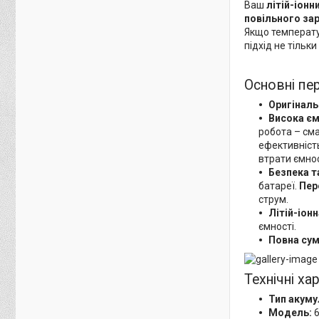
Ваш
літій-іонн
повільного за
Якщо температ
підхід не тіль
Основні пе
Оригіналь
Висока єм
робота – см
ефективніст
втрати ємнос
Безпека т
батареї.
Пер
струм.
Літій-іон
ємності.
Повна сум
Технічні ха
Тип акуму
Модель:
6