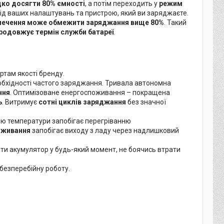
ко досягти 80% ємності
, а потім переходить у
режим
від ваших налаштувань та пристрою, який ви заряджаєте.
печення може обмежити заряджання вище 80%
. Такий
родовжує термін служби батареї
.
ртам якості бренду.
бхідності частого заряджання. Тривала автономна
ння
. Оптимізоване енергоспоживання – покращена
ь
. Витримує
сотні циклів заряджання
без значної
лю температури запобігає перегріванню
оживання
запобігає виходу з ладу через надлишковий
и акумулятор у будь-який момент, не боячись втрати
безперебійну роботу.