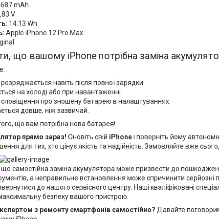
687 mAh
,83 V
ь:
14.13 Wh
ь:
Apple iPhone 12 Pro Max
ginal
ти, що вашому iPhone потрібна заміна акумулят
e:
розряджається навіть після повної зарядки.
ться на холоді або при навантаженні.
є сповіщення про зношену батарею в налаштуваннях.
ється довше, ніж зазвичай.
того, що вам потрібна нова батарея!
лятор прямо зараз!
Оновіть свій
iPhone
і поверніть йому автономні
ення для тих, хто цінує якість та надійність. Замовляйте вже сього
, що самостійна заміна акумулятора може призвести до пошкоджен
трументів, а неправильне встановлення може спричинити серйозні п
ернутися до нашого сервісного центру. Наші кваліфіковані спеціал
максимальну безпеку вашого пристрою.
експертом з ремонту смартфонів самостійно?
Давайте поговоримо
шому iPhone.