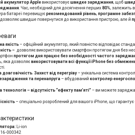
ий акумулятор Apple
використовує
швидке заряджання
, щоб
швид
ряджання
. Час, необхідний для досягнення перших
80%
, залежить 
ура батареї перевищує
рекомендований рівень
,
програмне забез
ки дозволяє швидше повернутися до використання пристрою, але й
п
реваги
на якість
– офіційний акумулятор, який повністю відповідає станда
ність
–
дозволяє використовувати смартфон протягом дня без нео
артфон
протягом дня працює без необхідності частого заряджа
ь, яка дозволяє
використовувати всі функції iPhone без обмежен
ті.
а довговічність
.
Захист від перегріву
– унікальна система контро
езарядження та перенапруга
– вбудований
контролер енергосп
на технологія
– в
ідсутність “ефекту пам’яті”
– ви можете заряджат
існість
– спеціально розроблений для вашого iPhone, що гарантує 
рактеристики
лятора:
Li-ion
16-000342