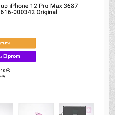
ор iPhone 12 Pro Max 3687
616-000342 Original
упити
 з
-18
ажу