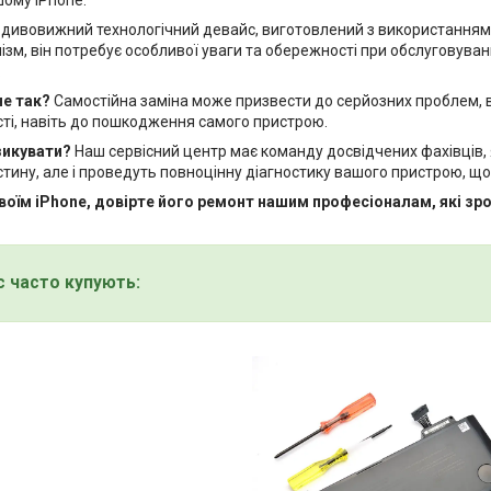
 дивовижний технологічний девайс, виготовлений з використанням н
зм, він потребує особливої уваги та обережності при обслуговуван
.
не так?
Самостійна заміна може призвести до серйозних проблем, в
ті, навіть до пошкодження самого пристрою.
зикувати?
Наш сервісний центр має команду досвідчених фахівців,
стину, але і проведуть повноцінну діагностику вашого пристрою, 
воїм iPhone, довірте його ремонт нашим професіоналам, які зро
с часто купують: