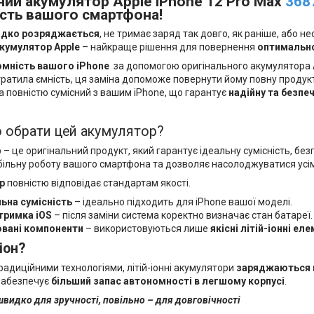
ний акумулятор Apple iPhone 12 Pro Max
368
сть вашого смартфона!
дко розряджається
, не тримає заряд так довго, як раніше, або 
акумулятор Apple
– найкраще рішення для повернення
оптимально
омність вашого iPhone
за допомогою оригінального акумулятора 
тратила ємність, ця заміна допоможе повернути йому повну продук
а повністю сумісний з вашим iPhone, що гарантує
надійну та безпе
 обрати цей акумулятор?
– це оригінальний продукт, який гарантує ідеальну сумісність, без
більну роботу вашого смартфона та дозволяє насолоджуватися усі
р
повністю відповідає стандартам якості.
ьна сумісність
– ідеально підходить для iPhone вашої моделі.
тримка iOS
– після заміни система коректно визначає стан батареї.
овані компоненти
– використовуються лише
якісні літій-іонні ел
іон?
традиційними технологіями, літій-іонні акумулятори
заряджаються 
 забезпечує
більший запас автономності в легшому корпусі
.
видко для зручності, повільно – для довговічності