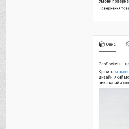
повернення тов
Опис
PopSockets – ц
Кріпиться
аксе
дизайн, який мо
виконаний з які