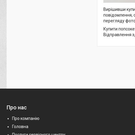
Вирішивши купит
повідомлення, 
перегляду фото
Купити попсокет
Відправлення зд
Про нас
Про компанію
Головна
Послуги сервісного центру