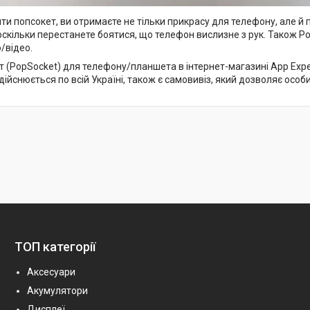
и попсокет, ви отримаєте не тільки прикрасу для телефону, але й 
оскільки перестанете боятися, що телефон вислизне з рук. Також P
/відео.
 (PopSocket) для телефону/планшета в інтернет-магазині App Expert
ійснюється по всій Україні, також є самовивіз, який дозволяє особ
ТОП категорії
Аксесуари
Акумулятори
Дисплеї