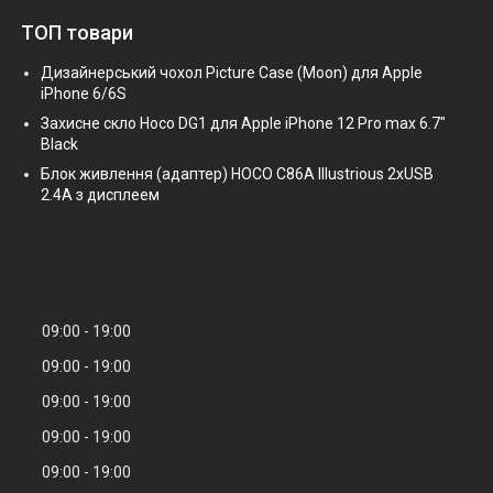
ТОП товари
Дизайнерський чохол Picture Case (Moon) для Apple
iPhone 6/6S
Захисне скло Hoco DG1 для Apple iPhone 12 Pro max 6.7"
Black
Блок живлення (адаптер) HOCO C86A Illustrious 2xUSB
2.4A з дисплеем
09:00
19:00
09:00
19:00
09:00
19:00
09:00
19:00
09:00
19:00