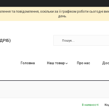
ення та повідомлення, оскільки за її графіком роботи сьогодні в
день.
ЗДРІБ)
Головна
Наш товар
Про нас
Дос
В наявності
Ко