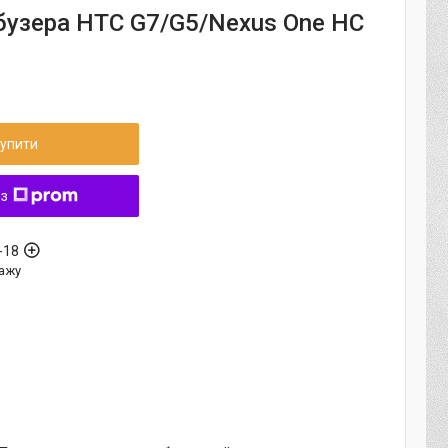
бузера HTC G7/G5/Nexus One HC
упити
 з
-18
ажу