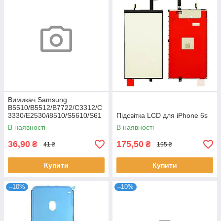
Вимикач Samsung
B5510/B5512/B7722/C3312/C
3330/E2530/i8510/S5610/S61
Підсвітка LCD для iPhone 6s
02
В наявності
В наявності
36,90
175,50
₴
₴
41 ₴
195 ₴
Купити
Купити
–10%
–10%