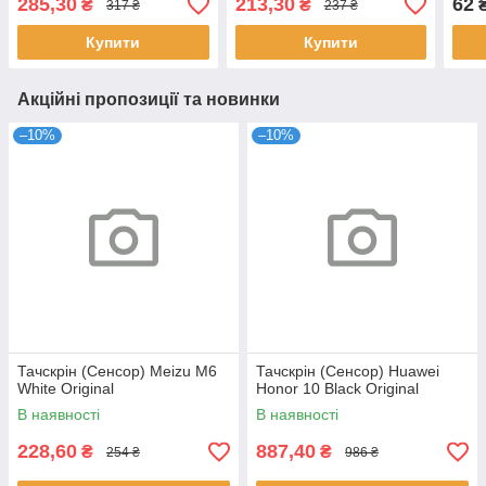
285,30
213,30
62
₴
₴
317 ₴
237 ₴
X2-01 HC
Купити
Купити
Акційні пропозиції та новинки
–10%
–10%
Тачскрін (Сенсор) Meizu M6
Тачскрін (Сенсор) Huawei
White Original
Honor 10 Black Original
В наявності
В наявності
228,60
887,40
₴
₴
254 ₴
986 ₴