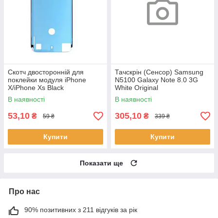
Скотч двосторонній для
Тачскрін (Сенсор) Samsung
поклейки модуля iPhone
N5100 Galaxy Note 8.0 3G
X/iPhone Xs Black
White Original
В наявності
В наявності
53,10
305,10
₴
₴
59 ₴
339 ₴
Купити
Купити
Показати ще
Про нас
90% позитивних з 211 відгуків за рік