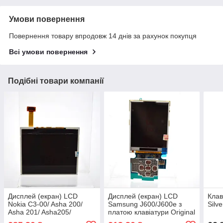
Умови повернення
Повернення товару впродовж 14 днів за рахунок покупця
Всі умови повернення
Подібні товари компанії
Дисплей (екран) LCD
Дисплей (екран) LCD
Клав
Nokia C3-00/ Asha 200/
Samsung J600/J600e з
Silv
Asha 201/ Asha205/
платою клавіатури Original
Asha210/ Asha302/ E5-00/
100% (p.n.GH96-02727A)