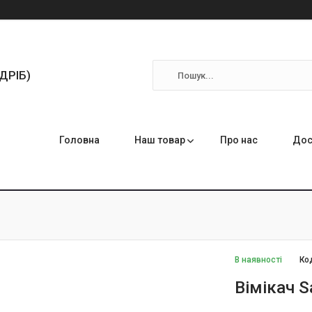
ЗДРІБ)
Головна
Наш товар
Про нас
Дос
В наявності
Ко
Вімікач S