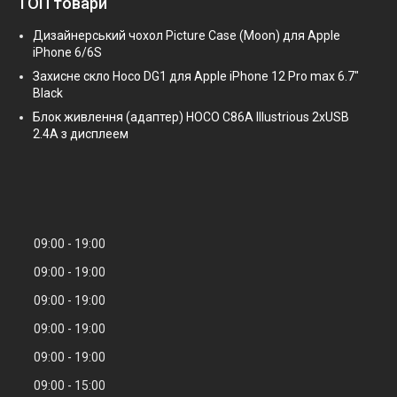
ТОП товари
Дизайнерський чохол Picture Case (Moon) для Apple
iPhone 6/6S
Захисне скло Hoco DG1 для Apple iPhone 12 Pro max 6.7"
Black
Блок живлення (адаптер) HOCO C86A Illustrious 2xUSB
2.4A з дисплеем
09:00
19:00
09:00
19:00
09:00
19:00
09:00
19:00
09:00
19:00
09:00
15:00