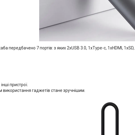
хаба передбачено 7 портів: з яких 2xUSB 3.0, 1xType-c, 1xHDMI, 1xS
 інші пристрої.
м використання гаджетів стане зручнішим.