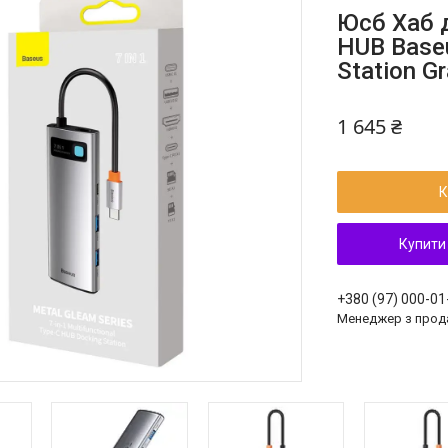
Юсб Хаб 
HUB Baseu
Station 
1 645 ₴
К
Купити
+380 (97) 000-01
Менеджер з прод