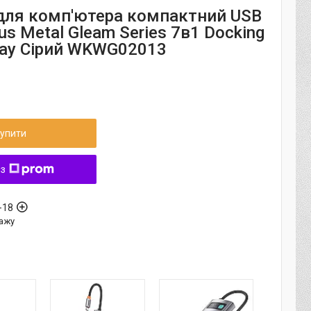
для комп'ютера компактний USB
s Metal Gleam Series 7в1 Docking
Gray Сірий WKWG02013
упити
 з
-18
ажу