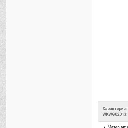
Характерист
WKWG02013:
Матеріал: 