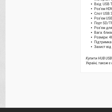
Вхід: USB 
Роз'єм HDM
Слот USB 3
Роз'єм USB
Порт SD/TF
Роз'єм для
Вага: близ
Розміри: 48
Підтримка
Захист від
Купити HUB USB 
Україні, також 