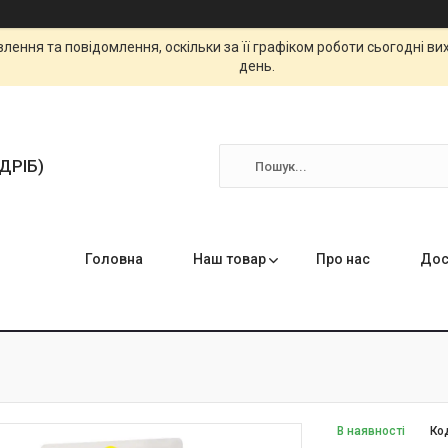
ення та повідомлення, оскільки за її графіком роботи сьогодні в
день.
ЗДРІБ)
Головна
Наш товар
Про нас
Дос
В наявності
Ко