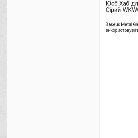
Юсб Хаб дл
Сірий WKW
Baseus Metal Gl
використовуват