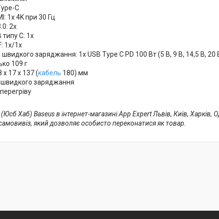
Type-C
I: 1x 4K при 30 Гц
.0: 2x
 типу C: 1x
: 1x/1x
 швидкого заряджання: 1x USB Type C PD 100 Вт (5 В, 9 В, 14,5 В, 20 
ько 109 г
 х 17 х 137 (
кабель
180) мм
 швидкого заряджання
 перегріву
(Юсб Хаб) Baseus в інтернет-магазині App Expert Львів, Київ, Харків, 
є самовивіз, який дозволяє особисто переконатися як товар.