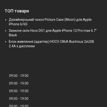
ТОП товари
Дизайнерський чохол Picture Case (Moon) для Apple
iPhone 6/6S
Захисне скло Hoco DG1 для Apple iPhone 12 Pro max 6.7"
Black
Блок живлення (адаптер) HOCO C86A Illustrious 2xUSB
2.4A з дисплеем
09:00
19:00
09:00
19:00
09:00
19:00
09:00
19:00
09:00
19:00