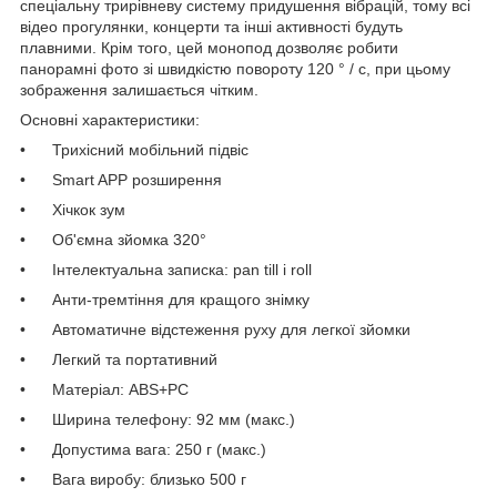
спеціальну трирівневу систему придушення вібрацій, тому всі
відео прогулянки, концерти та інші активності будуть
плавними. Крім того, цей монопод дозволяє робити
панорамні фото зі швидкістю повороту 120 ° / с, при цьому
зображення залишається чітким.
Основні характеристики:
• Трихісний мобільний підвіс
• Smart APP розширення
• Хічкок зум
• Об'ємна зйомка 320°
• Інтелектуальна записка: pan till і roll
• Анти-тремтіння для кращого знімку
• Автоматичне відстеження руху для легкої зйомки
• Легкий та портативний
• Матеріал: ABS+PC
• Ширина телефону: 92 мм (макс.)
• Допустима вага: 250 г (макс.)
• Вага виробу: близько 500 г