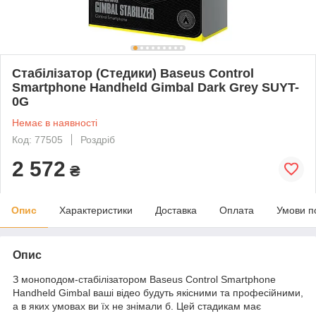
Стабілізатор (Стедики) Baseus Control
Smartphone Handheld Gimbal Dark Grey SUYT-
0G
Немає в наявності
Код: 77505
Роздріб
2 572
₴
Опис
Характеристики
Доставка
Оплата
Умови п
Опис
З моноподом-стабілізатором Baseus Control Smartphone
Handheld Gimbal ваші відео будуть якісними та професійними,
а в яких умовах ви їх не знімали б. Цей стадикам має