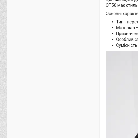
OT50 має стиль
Основні характ
Тип - перех
Матеріал 
Призначенн
Особливіст
Сумісність