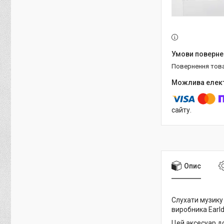
повернення тов
сайту.
Опис
Слухати музику
виробника Earl
Цей аксесуар до