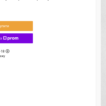
упити
 з
-18
ажу