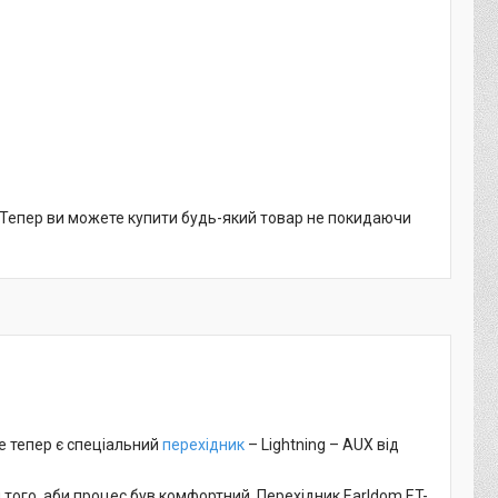
. Тепер ви можете купити будь-який товар не покидаючи
же тепер є спеціальний
перехідник
– Lightning – AUX від
того, аби процес був комфортний. Перехідник Earldom ET-