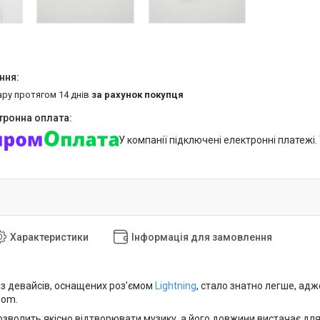
ару протягом 14 днів
за рахунок покупця
У компанії підключені електронні платежі
Характеристики
Інформація для замовлення
 з девайсів, оснащених роз’ємом
Lightning
, стало знатно легше, ад
dom.
зволить якісно відтворювати музику, а його довжини вистачає для 