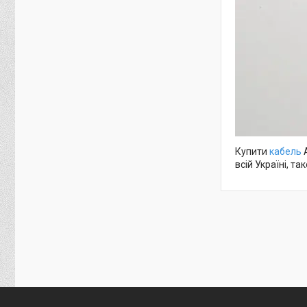
Купити
кабель
A
всій Україні, т