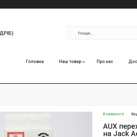
ЗДРІБ)
Головна
Наш товар
Про нас
Дос
В наявності
Ко
AUX перех
на Jack A