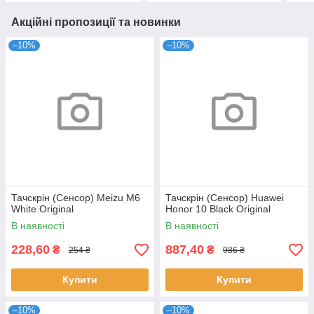
Акційні пропозиції та новинки
–10%
–10%
Тачскрін (Сенсор) Meizu M6
Тачскрін (Сенсор) Huawei
White Original
Honor 10 Black Original
В наявності
В наявності
228,60
887,40
₴
₴
254 ₴
986 ₴
Купити
Купити
–10%
–10%