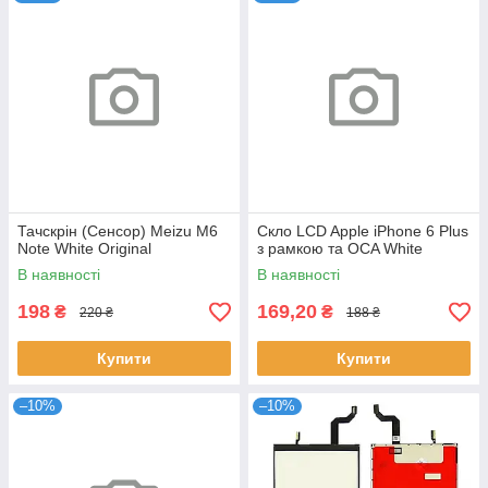
Тачскрін (Сенсор) Meizu M6
Скло LCD Apple iPhone 6 Plus
Note White Original
з рамкою та OCA White
В наявності
В наявності
198
169,20
₴
₴
220 ₴
188 ₴
Купити
Купити
–10%
–10%