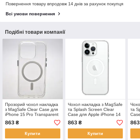
Повернення товару впродовж 14 днів за рахунок покупця
Всі умови повернення
Подібні товари компанії
Прозорий чохол накладка
Чохол накладка з MagSafe
Чохо
з MagSafe Clear Case для
та Splash Screen Clear
та S
iPhone 15 Pro Transparent
Case для Apple iPhone 14
Case
Pro Max Transparent
Tran
863
863
863
₴
₴
(Прозорий)
Купити
Купити