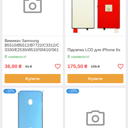
Вимикач Samsung
B5510/B5512/B7722/C3312/C
3330/E2530/i8510/S5610/S61
Підсвітка LCD для iPhone 6s
02
В наявності
В наявності
36,90
175,50
₴
₴
41 ₴
195 ₴
Купити
Купити
–10%
–10%