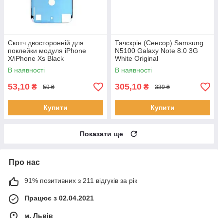
Скотч двосторонній для
Тачскрін (Сенсор) Samsung
поклейки модуля iPhone
N5100 Galaxy Note 8.0 3G
X/iPhone Xs Black
White Original
В наявності
В наявності
53,10
305,10
₴
₴
59 ₴
339 ₴
Купити
Купити
Показати ще
Про нас
91% позитивних з 211 відгуків за рік
Працює з 02.04.2021
м. Львів