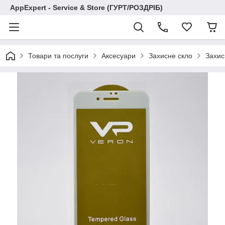
AppExpert - Service & Store (ГУРТ/РОЗДРІБ)
Товари та послуги
Аксесуари
Захисне скло
Захис