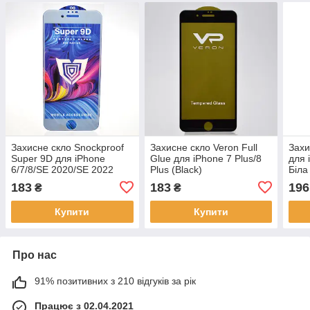
Захисне скло Snockproof
Захисне скло Veron Full
Захи
Super 9D для iPhone
Glue для iPhone 7 Plus/8
для 
6/7/8/SE 2020/SE 2022
Plus (Black)
Біла
White
183
183
196
₴
₴
Купити
Купити
Про нас
91% позитивних з 210 відгуків за рік
Працює з 02.04.2021