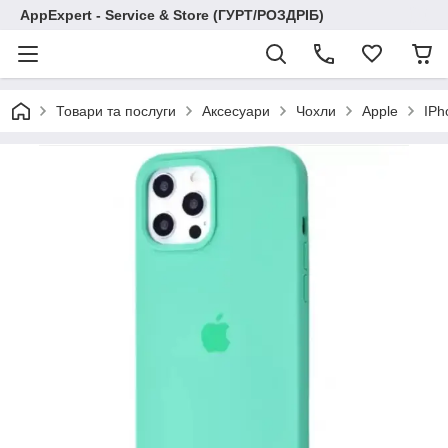
AppExpert - Service & Store (ГУРТ/РОЗДРІБ)
Товари та послуги
Аксесуари
Чохли
Apple
IPh