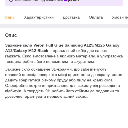
Опис
Характеристики
Доставка
Оплата
Умови п
Опис
Захисне скло
Veron Full Glue Samsung A125/M125 Galaxy
A12/Galaxy M12 Black
– правильний вибір для вашого
гаджета. Скло виготовлене з якісного матеріалу, а ультратонка
товщина робить його непомітним та акуратним.
Захисне скло оснащене 3D-краями, що забезпечують
плавний перехід поверхні в місці прилягання до екрану, які не
дадуть зберігатися різному бруду або пилу на краях скла.
Олеофобне покриття призначене для захисту від розводів та
відбитків. А твердість 9H робить його стійким до подряпин та
дозволяє гарантувати першокласний захист.