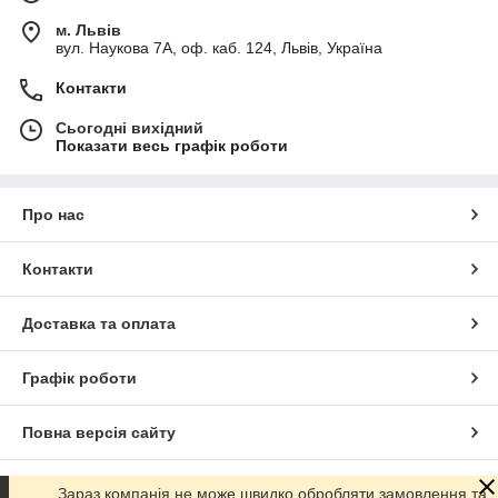
м. Львів
вул. Наукова 7А, оф. каб. 124, Львів, Україна
Контакти
Сьогодні вихідний
Показати весь графік роботи
Про нас
Контакти
Доставка та оплата
Графік роботи
Повна версія сайту
Сайт створено на маркетплейсі
Prom.ua
Зараз компанія не може швидко обробляти замовлення та