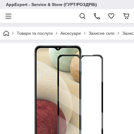
AppExpert - Service & Store (ГУРТ/РОЗДРІБ)
Товари та послуги
Аксесуари
Захисне скло
Захис