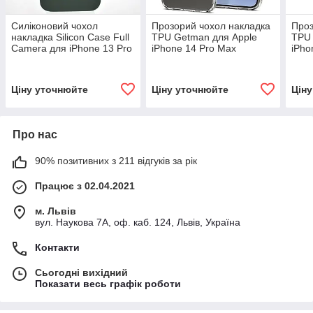
Силіконовий чохол
Прозорий чохол накладка
Проз
накладка Silicon Case Full
TPU Getman для Apple
TPU 
Camera для iPhone 13 Pro
iPhone 14 Pro Max
iPho
Pine Needle Green
Transparent
Tran
Ціну уточнюйте
Ціну уточнюйте
Цін
Про нас
90% позитивних з 211 відгуків за рік
Працює з 02.04.2021
м. Львів
вул. Наукова 7А, оф. каб. 124, Львів, Україна
Контакти
Сьогодні вихідний
Показати весь графік роботи