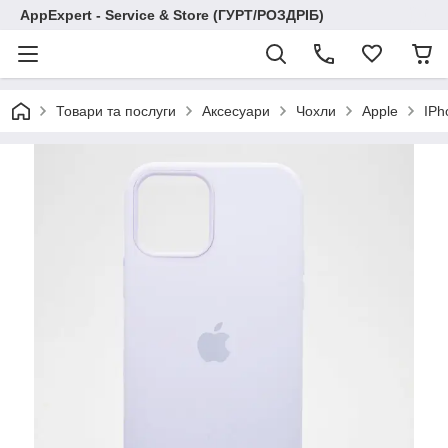
AppExpert - Service & Store (ГУРТ/РОЗДРІБ)
Товари та послуги
Аксесуари
Чохли
Apple
IPh