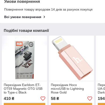
Умови повернення
Повернення товару впродовж 14 днів за рахунок покупця
Всі умови повернення
Подібні товари компанії
Перехідник Earldom ET-
Перехідник Hoco
Пер
OT59 Magnetic OTG USB
microUSB to Lightning
UA-0
to Type-c Black
Rose Gold
Dark
410
58
194
₴
₴