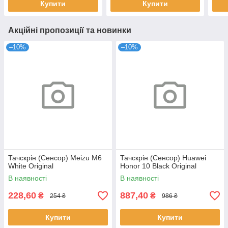
Купити
Купити
Акційні пропозиції та новинки
–10%
–10%
Тачскрін (Сенсор) Meizu M6
Тачскрін (Сенсор) Huawei
White Original
Honor 10 Black Original
В наявності
В наявності
228,60
887,40
₴
₴
254 ₴
986 ₴
Купити
Купити