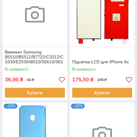
Вимикач Samsung
B5510/B5512/B7722/C3312/C
3330/E2530/i8510/S5610/S61
Підсвітка LCD для iPhone 6s
02
В наявності
В наявності
36,90
175,50
₴
₴
41 ₴
195 ₴
Купити
Купити
–10%
–10%