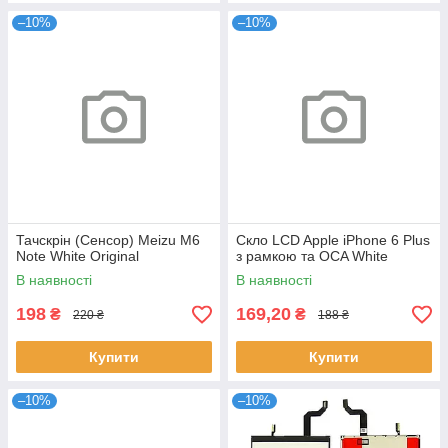
–10%
–10%
Тачскрін (Сенсор) Meizu M6
Скло LCD Apple iPhone 6 Plus
Note White Original
з рамкою та OCA White
В наявності
В наявності
198
169,20
₴
₴
220 ₴
188 ₴
Купити
Купити
–10%
–10%