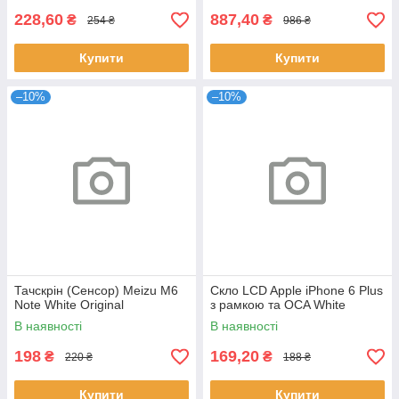
228,60
887,40
₴
₴
254 ₴
986 ₴
Купити
Купити
–10%
–10%
Тачскрін (Сенсор) Meizu M6
Скло LCD Apple iPhone 6 Plus
Note White Original
з рамкою та OCA White
В наявності
В наявності
198
169,20
₴
₴
220 ₴
188 ₴
Купити
Купити