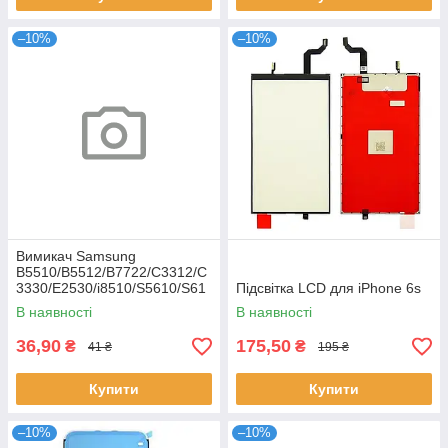
–10%
–10%
Вимикач Samsung
B5510/B5512/B7722/C3312/C
3330/E2530/i8510/S5610/S61
Підсвітка LCD для iPhone 6s
02
В наявності
В наявності
36,90
175,50
₴
₴
41 ₴
195 ₴
Купити
Купити
–10%
–10%