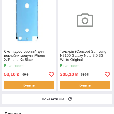
Скотч двосторонній для
Тачскрін (Сенсор) Samsung
поклейки модуля iPhone
N5100 Galaxy Note 8.0 3G
X/iPhone Xs Black
White Original
В наявності
В наявності
53,10
305,10
₴
₴
59 ₴
339 ₴
Купити
Купити
Показати ще
Про нас