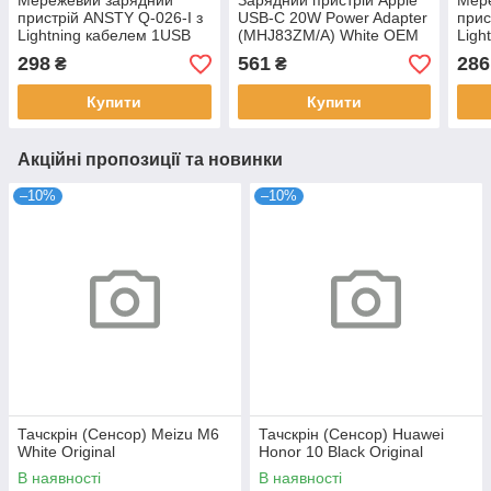
Мережевий зарядний
Зарядний пристрій Apple
Мер
пристрій ANSTY Q-026-I з
USB-C 20W Power Adapter
прис
Lightning кабелем 1USB
(MHJ83ZM/A) White OEM
Ligh
3A 18W White
3A 1
298
561
286
₴
₴
Купити
Купити
Акційні пропозиції та новинки
–10%
–10%
Тачскрін (Сенсор) Meizu M6
Тачскрін (Сенсор) Huawei
White Original
Honor 10 Black Original
В наявності
В наявності