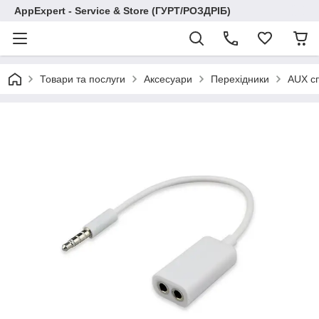
AppExpert - Service & Store (ГУРТ/РОЗДРІБ)
Товари та послуги
Аксесуари
Перехідники
AUX сп