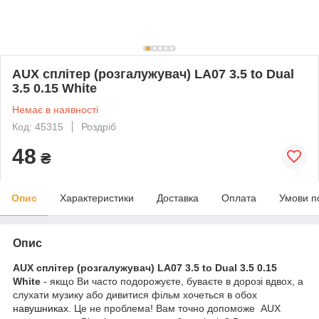
AUX сплітер (розгалужувач) LA07 3.5 to Dual
3.5 0.15 White
Немає в наявності
Код: 45315
Роздріб
48
₴
Опис
Характеристики
Доставка
Оплата
Умови п
Опис
AUX сплітер (розгалужувач) LA07 3.5 to Dual 3.5 0.15
White
- якщо Ви часто подорожуєте, буваєте в дорозі вдвох, а
слухати музику або дивитися фільм хочеться в обох
навушниках
. Це не проблема! Вам точно допоможе AUX