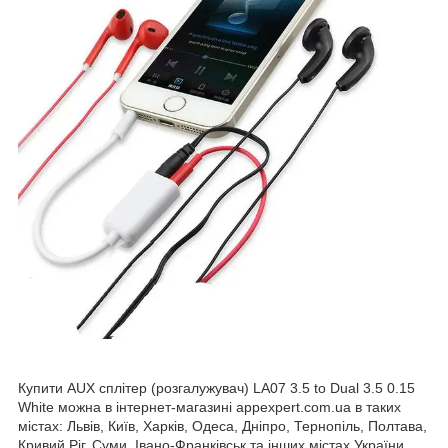
Купити AUX сплітер (розгалужувач) LA07 3.5 to Dual 3.5 0.15
White можна в інтернет-магазині appexpert.com.ua в таких
містах: Львів, Київ, Харків, Одеса, Дніпро, Тернопіль, Полтава,
Кривий Ріг, Суми, Івано-Франківськ та інших містах України.