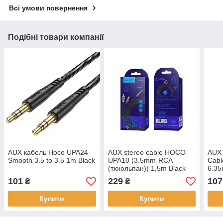
Всі умови повернення
Подібні товари компанії
AUX кабель Hoco UPA24
AUX stereo cable HOCO
AUX 
Smooth 3.5 to 3.5 1m Black
UPA10 (3.5mm-RCA
Cabl
(тююльпан)) 1,5m Black
6.35
6.35
101
229
107
₴
₴
Купити
Купити