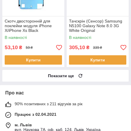
Скотч двосторонній для
Тачскрін (Сенсор) Samsung
поклейки модуля iPhone
N5100 Galaxy Note 8.0 3G
X/iPhone Xs Black
White Original
В наявності
В наявності
53,10
305,10
₴
₴
59 ₴
339 ₴
Купити
Купити
Показати ще
Про нас
90% позитивних з 211 відгуків за рік
Працює з 02.04.2021
м. Львів
вул. Наукова 7А, оф. каб. 124, Львів, Україна