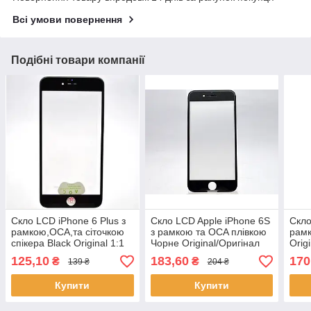
Всі умови повернення
Подібні товари компанії
Скло LCD iPhone 6 Plus з
Скло LCD Apple iPhone 6S
Скло
рамкою,OCA,та сіточкою
з рамкою та OCA плівкою
рамк
спікера Black Original 1:1
Чорне Original/Оригінал
Origi
1:1
125,10
183,60
170
₴
₴
139 ₴
204 ₴
Купити
Купити