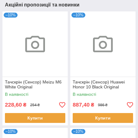
Акційні пропозиції та новинки
–10%
–10%
Тачскрін (Сенсор) Meizu M6
Тачскрін (Сенсор) Huawei
White Original
Honor 10 Black Original
В наявності
В наявності
228,60
887,40
₴
₴
254 ₴
986 ₴
Купити
Купити
–10%
–10%