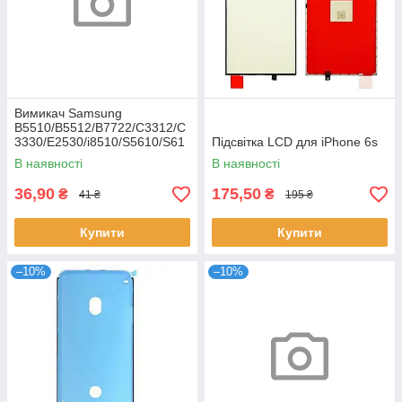
Вимикач Samsung
B5510/B5512/B7722/C3312/C
3330/E2530/i8510/S5610/S61
Підсвітка LCD для iPhone 6s
02
В наявності
В наявності
36,90
175,50
₴
₴
41 ₴
195 ₴
Купити
Купити
–10%
–10%