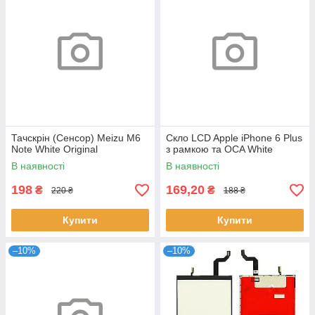
Тачскрін (Сенсор) Meizu M6
Скло LCD Apple iPhone 6 Plus
Note White Original
з рамкою та OCA White
В наявності
В наявності
198
169,20
₴
₴
220 ₴
188 ₴
Купити
Купити
–10%
–10%