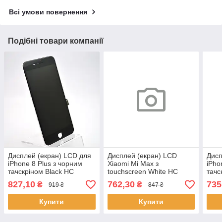
Всі умови повернення
Подібні товари компанії
Дисплей (екран) LCD для
Дисплей (екран) LCD
Дисп
iPhone 8 Plus з чорним
Xiaomi Mi Max з
iPho
тачскріном Black HC
touchscreen White HC
тачс
827,10
762,30
735
₴
₴
919 ₴
847 ₴
Купити
Купити