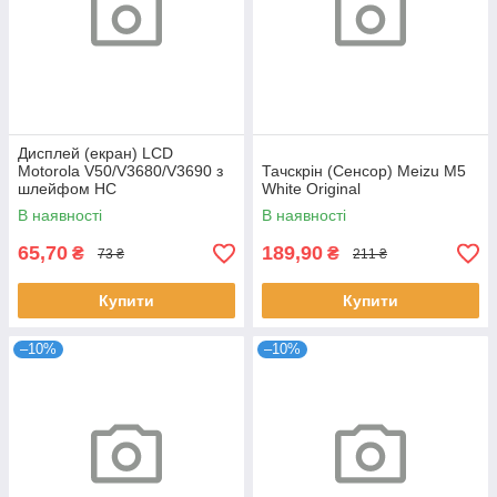
Дисплей (екран) LCD
Motorola V50/V3680/V3690 з
Тачскрін (Сенсор) Meizu M5
шлейфом HC
White Original
В наявності
В наявності
65,70
189,90
₴
₴
73 ₴
211 ₴
Купити
Купити
–10%
–10%