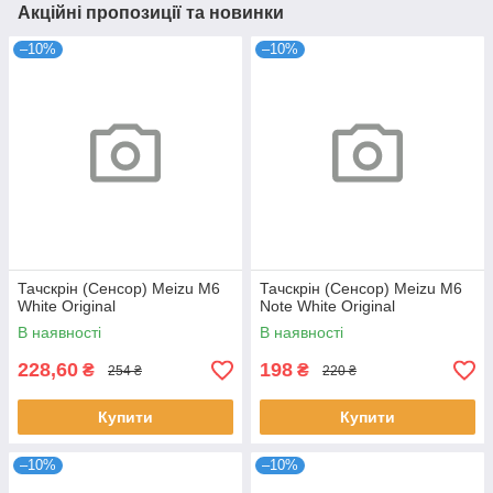
Акційні пропозиції та новинки
–10%
–10%
Тачскрін (Сенсор) Meizu M6
Тачскрін (Сенсор) Meizu M6
White Original
Note White Original
В наявності
В наявності
228,60
198
₴
₴
254 ₴
220 ₴
Купити
Купити
–10%
–10%