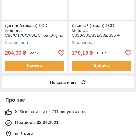
Дисплей (екран) LCD
Дисплей (екран) LCD
Siemens
Motorola
C65/CT70/CV65/CT65 Original
C330/333/331/332/336 +
клавіатурний модуль HC
В наявності
В наявності
204,30
170,10
₴
₴
227 ₴
189 ₴
Купити
Купити
Показати ще
Про нас
91% позитивних з 211 відгуків за рік
Працює з 02.04.2021
м. Львів