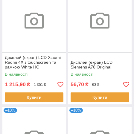
Дисплей (екран) LCD Xiaomi
Redmi 4X з touchscreen та
Дисплей (екран) LCD
рамкою White HC
Siemens A70 Original
В наявності
В наявності
1 215,90
56,70
₴
₴
1 351 ₴
63 ₴
Купити
Купити
–10%
–10%