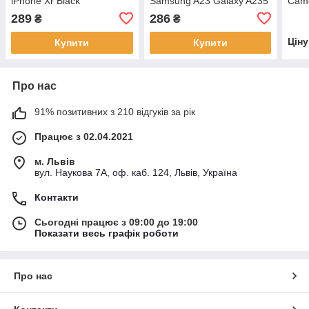
iPhone Xr Black
Samsung A23 Galaxy A235
Came
Чорний
Pine
289
286
₴
₴
Цін
Купити
Купити
Про нас
91% позитивних з 210 відгуків за рік
Працює з 02.04.2021
м. Львів
вул. Наукова 7А, оф. каб. 124, Львів, Україна
Контакти
Сьогодні працює з 09:00 до 19:00
Показати весь графік роботи
Про нас