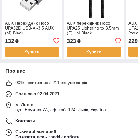
AUX Перехідник Hoco
AUX перехідник Hoco
AUX 
UPA32D USB-A -3.5 AUX
UPA25 Lightning to 3.5mm
UPA
(M) Black
(P) 1M Black
(тюю
132
323
229
₴
₴
Купити
Купити
Про нас
90% позитивних з 211 відгуків за рік
Працює з 02.04.2021
м. Львів
вул. Наукова 7А, оф. каб. 124, Львів, Україна
Контакти
Сьогодні вихідний
Показати весь графік роботи