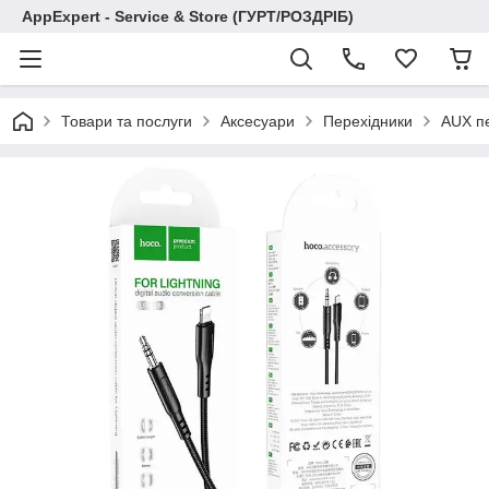
AppExpert - Service & Store (ГУРТ/РОЗДРІБ)
Товари та послуги
Аксесуари
Перехідники
AUX пе