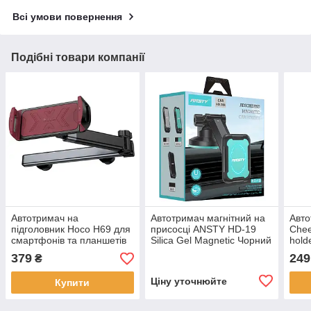
Всі умови повернення
Подібні товари компанії
Автотримач на
Автотримач магнітний на
Авто
підголовник Hoco H69 для
присосці ANSTY HD-19
Chee
смартфонів та планшетів
Silica Gel Magnetic Чорний
hold
Black
379
249
₴
Ціну уточнюйте
Купити