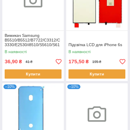
Вимикач Samsung
B5510/B5512/B7722/C3312/C
3330/E2530/i8510/S5610/S61
Підсвітка LCD для iPhone 6s
02
В наявності
В наявності
36,90
175,50
₴
₴
41 ₴
195 ₴
Купити
Купити
–10%
–10%