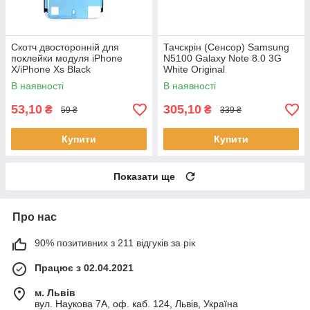
Скотч двосторонній для
Тачскрін (Сенсор) Samsung
поклейки модуля iPhone
N5100 Galaxy Note 8.0 3G
X/iPhone Xs Black
White Original
В наявності
В наявності
53,10
305,10
₴
₴
59 ₴
339 ₴
Купити
Купити
Показати ще
Про нас
90% позитивних з 211 відгуків за рік
Працює з 02.04.2021
м. Львів
вул. Наукова 7А, оф. каб. 124, Львів, Україна