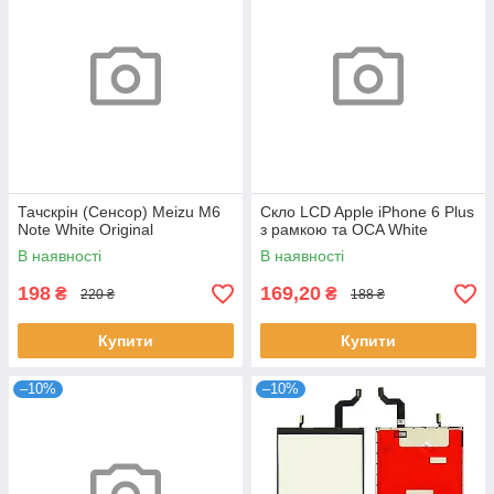
Тачскрін (Сенсор) Meizu M6
Скло LCD Apple iPhone 6 Plus
Note White Original
з рамкою та OCA White
В наявності
В наявності
198
169,20
₴
₴
220 ₴
188 ₴
Купити
Купити
–10%
–10%