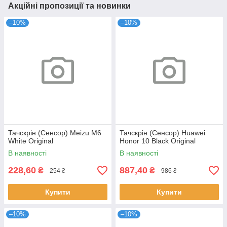
Акційні пропозиції та новинки
–10%
–10%
Тачскрін (Сенсор) Meizu M6
Тачскрін (Сенсор) Huawei
White Original
Honor 10 Black Original
В наявності
В наявності
228,60
887,40
₴
₴
254 ₴
986 ₴
Купити
Купити
–10%
–10%