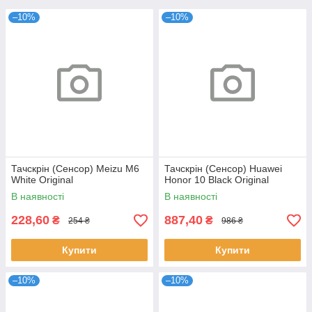
–10%
–10%
Тачскрін (Сенсор) Meizu M6
Тачскрін (Сенсор) Huawei
White Original
Honor 10 Black Original
В наявності
В наявності
228,60
887,40
₴
₴
254 ₴
986 ₴
Купити
Купити
–10%
–10%