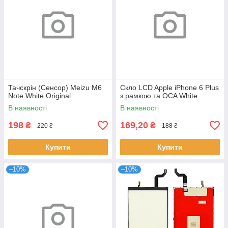
Тачскрін (Сенсор) Meizu M6
Скло LCD Apple iPhone 6 Plus
Note White Original
з рамкою та OCA White
В наявності
В наявності
198
169,20
₴
₴
220 ₴
188 ₴
Купити
Купити
–10%
–10%