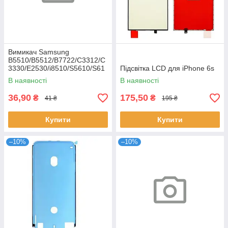
Вимикач Samsung
B5510/B5512/B7722/C3312/C
3330/E2530/i8510/S5610/S61
Підсвітка LCD для iPhone 6s
02
В наявності
В наявності
36,90
175,50
₴
₴
41 ₴
195 ₴
Купити
Купити
–10%
–10%