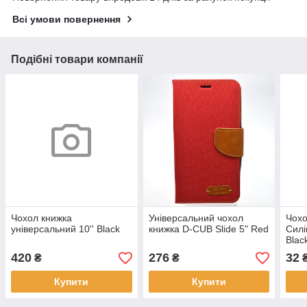
Всі умови повернення
Подібні товари компанії
Чохол книжка
Універсальний чохол
Чохо
універсальний 10'' Black
книжка D-CUB Slide 5" Red
Силі
Blac
420
276
32
₴
₴
Купити
Купити