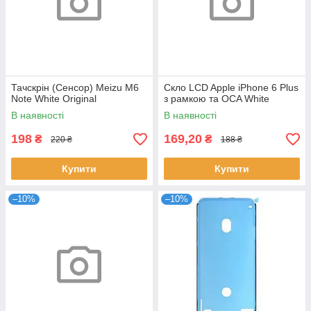
Тачскрін (Сенсор) Meizu M6
Скло LCD Apple iPhone 6 Plus
Note White Original
з рамкою та OCA White
В наявності
В наявності
198
169,20
₴
₴
220 ₴
188 ₴
Купити
Купити
–10%
–10%