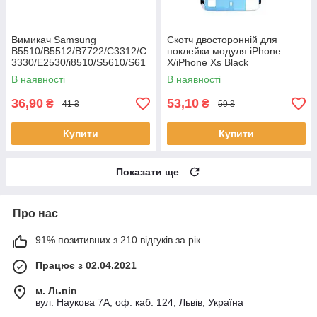
Вимикач Samsung
Скотч двосторонній для
B5510/B5512/B7722/C3312/C
поклейки модуля iPhone
3330/E2530/i8510/S5610/S61
X/iPhone Xs Black
02
В наявності
В наявності
36,90
53,10
₴
₴
41 ₴
59 ₴
Купити
Купити
Показати ще
Про нас
91% позитивних з 210 відгуків за рік
Працює з 02.04.2021
м. Львів
вул. Наукова 7А, оф. каб. 124, Львів, Україна