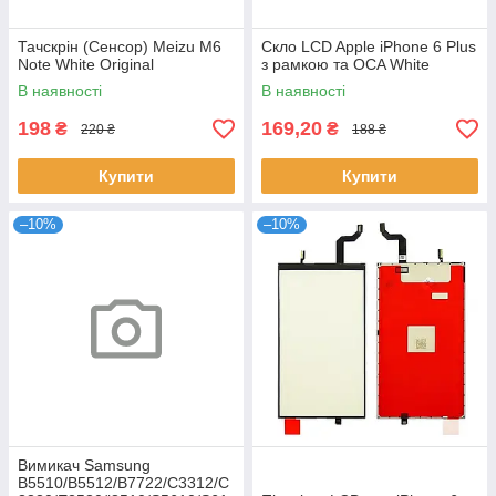
Тачскрін (Сенсор) Meizu M6
Скло LCD Apple iPhone 6 Plus
Note White Original
з рамкою та OCA White
В наявності
В наявності
198
169,20
₴
₴
220 ₴
188 ₴
Купити
Купити
–10%
–10%
Вимикач Samsung
B5510/B5512/B7722/C3312/C