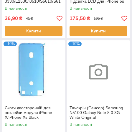
3330/E2530/i8510/S5610/S61
Підсвітка LCD для iPhone 6s
02
В наявності
В наявності
36,90
175,50
₴
₴
41 ₴
195 ₴
Купити
Купити
–10%
–10%
Скотч двосторонній для
Тачскрін (Сенсор) Samsung
поклейки модуля iPhone
N5100 Galaxy Note 8.0 3G
X/iPhone Xs Black
White Original
В наявності
В наявності