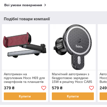
Всі умови повернення
Подібні товари компанії
Автотримач на
Магнітний автотримач з
Авто
підголовник Hoco H69 для
бездротовою зарядкою
Hoco
смартфонів та планшетів
15W в решітку Hoco CA85
Butt
Black
Wireless Charger Black
379
579
249
₴
₴
Купити
Купити