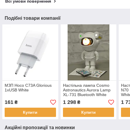
Всі умови повернення
Подібні товари компанії
МЗП Hoco C73A Glorious
Настільна лампа Cosmo
Наст
1xUSB White
Astronautics Aurora Lamp
N70
XL-731 Bluetooth White
Whit
161
1 298
1 7
₴
₴
Купити
Купити
Акційні пропозиції та новинки