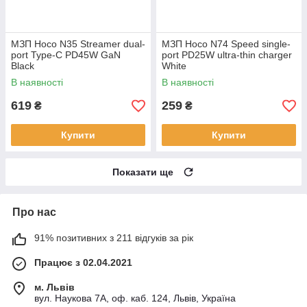
МЗП Hoco N35 Streamer dual-
МЗП Hoco N74 Speed single-
port Type-C PD45W GaN
port PD25W ultra-thin charger
Black
White
В наявності
В наявності
619
259
₴
₴
Купити
Купити
Показати ще
Про нас
91% позитивних з 211 відгуків за рік
Працює з 02.04.2021
м. Львів
вул. Наукова 7А, оф. каб. 124, Львів, Україна