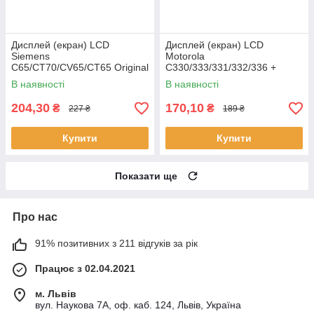
Дисплей (екран) LCD
Дисплей (екран) LCD
Siemens
Motorola
C65/CT70/CV65/CT65 Original
C330/333/331/332/336 +
клавіатурний модуль HC
В наявності
В наявності
204,30
170,10
₴
₴
227 ₴
189 ₴
Купити
Купити
Показати ще
Про нас
91% позитивних з 211 відгуків за рік
Працює з 02.04.2021
м. Львів
вул. Наукова 7А, оф. каб. 124, Львів, Україна