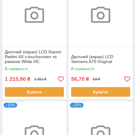
Дисплей (екран) LCD Xiaomi
Redmi 4X з touchscreen та
Дисплей (екран) LCD
рамкою White HC
Siemens A70 Original
В наявності
В наявності
1 215,90
56,70
₴
₴
1 351 ₴
63 ₴
Купити
Купити
–10%
–10%