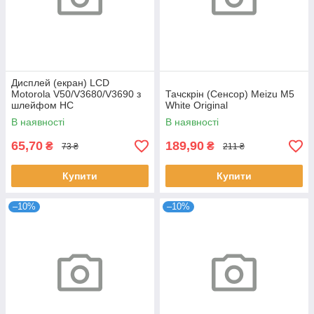
Дисплей (екран) LCD
Motorola V50/V3680/V3690 з
Тачскрін (Сенсор) Meizu M5
шлейфом HC
White Original
В наявності
В наявності
65,70
189,90
₴
₴
73 ₴
211 ₴
Купити
Купити
–10%
–10%