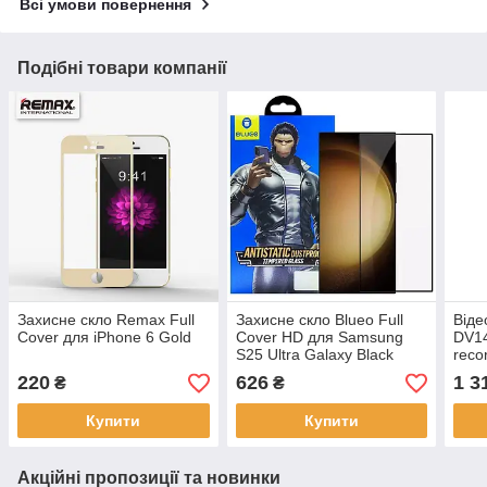
Всі умови повернення
Подібні товари компанії
Захисне скло Remax Full
Захисне скло Blueo Full
Віде
Cover для iPhone 6 Gold
Cover HD для Samsung
DV14
S25 Ultra Galaxy Black
reco
220
626
1 3
₴
₴
Купити
Купити
Акційні пропозиції та новинки