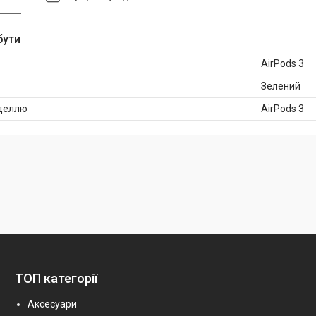
бути
AirPods 3
Зелений
оделлю
AirPods 3
ТОП категорії
Аксесуари