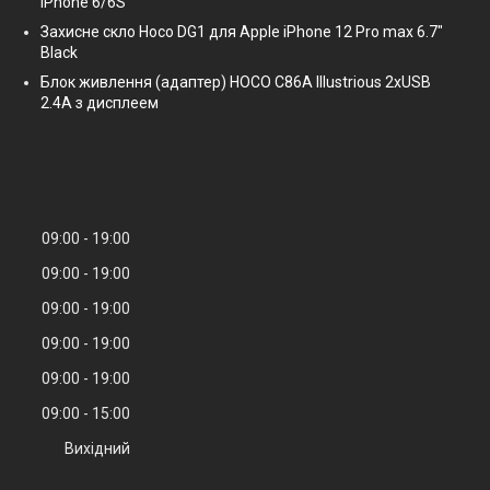
iPhone 6/6S
Захисне скло Hoco DG1 для Apple iPhone 12 Pro max 6.7"
Black
Блок живлення (адаптер) HOCO C86A Illustrious 2xUSB
2.4A з дисплеем
09:00
19:00
09:00
19:00
09:00
19:00
09:00
19:00
09:00
19:00
09:00
15:00
Вихідний