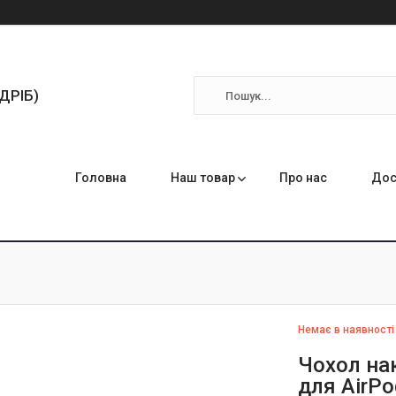
ЗДРІБ)
Головна
Наш товар
Про нас
Дос
Немає в наявності
Чохол нак
для AirPo