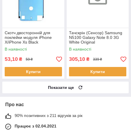
Скотч двосторонній для
Тачскрін (Сенсор) Samsung
поклейки модуля iPhone
N5100 Galaxy Note 8.0 3G
X/iPhone Xs Black
White Original
В наявності
В наявності
53,10
305,10
₴
₴
59 ₴
339 ₴
Купити
Купити
Показати ще
Про нас
90% позитивних з 211 відгуків за рік
Працює з 02.04.2021