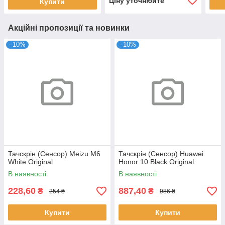
Ціну уточнюйте
Купити
Акційні пропозиції та новинки
–10%
–10%
Тачскрін (Сенсор) Meizu M6
Тачскрін (Сенсор) Huawei
White Original
Honor 10 Black Original
В наявності
В наявності
228,60
887,40
₴
₴
254 ₴
986 ₴
Купити
Купити