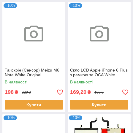
–10%
–10%
Тачскрін (Сенсор) Meizu M6
Скло LCD Apple iPhone 6 Plus
Note White Original
з рамкою та OCA White
В наявності
В наявності
198
169,20
₴
₴
220 ₴
188 ₴
Купити
Купити
–10%
–10%