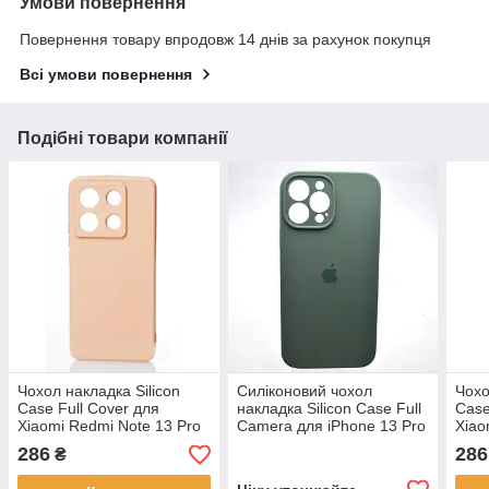
Умови повернення
Повернення товару впродовж 14 днів за рахунок покупця
Всі умови повернення
Подібні товари компанії
Чохол накладка Silicon
Силіконовий чохол
Чохо
Case Full Cover для
накладка Silicon Case Full
Case
Xiaomi Redmi Note 13 Pro
Camera для iPhone 13 Pro
Xiao
5G/Poco X6 5G Pink Sand
Pine Needle Green
Pro/
286
286
₴
Чер