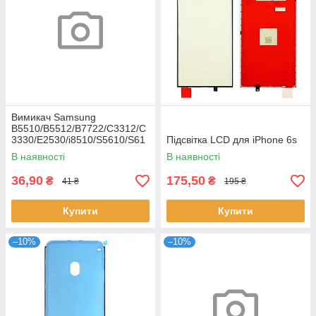
Вимикач Samsung
B5510/B5512/B7722/C3312/C
3330/E2530/i8510/S5610/S61
Підсвітка LCD для iPhone 6s
02
В наявності
В наявності
36,90
175,50
₴
₴
41 ₴
195 ₴
Купити
Купити
–10%
–10%