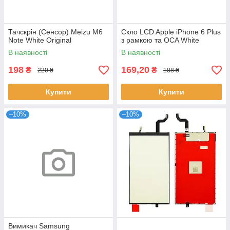
Тачскрін (Сенсор) Meizu M6
Скло LCD Apple iPhone 6 Plus
Note White Original
з рамкою та OCA White
В наявності
В наявності
198
169,20
₴
₴
220 ₴
188 ₴
Купити
Купити
–10%
–10%
Вимикач Samsung