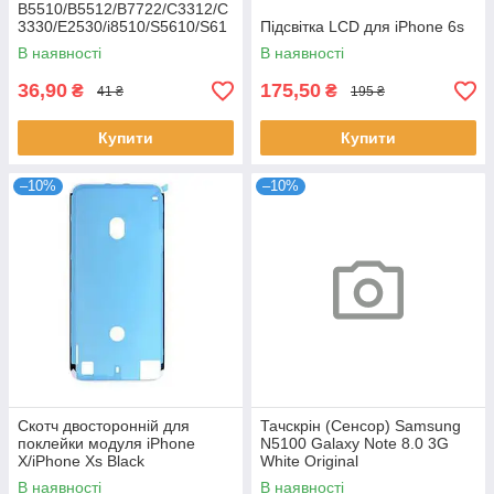
B5510/B5512/B7722/C3312/C
3330/E2530/i8510/S5610/S61
Підсвітка LCD для iPhone 6s
02
В наявності
В наявності
36,90
175,50
₴
₴
41 ₴
195 ₴
Купити
Купити
–10%
–10%
Скотч двосторонній для
Тачскрін (Сенсор) Samsung
поклейки модуля iPhone
N5100 Galaxy Note 8.0 3G
X/iPhone Xs Black
White Original
В наявності
В наявності