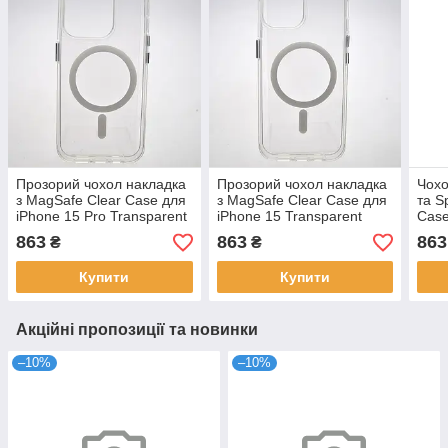
Прозорий чохол накладка
Прозорий чохол накладка
Чохо
з MagSafe Clear Case для
з MagSafe Clear Case для
та S
iPhone 15 Pro Transparent
iPhone 15 Transparent
Case
Pro 
863
863
863
₴
₴
(Про
Купити
Купити
Акційні пропозиції та новинки
–10%
–10%