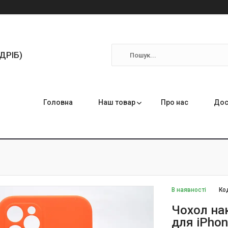
ЗДРІБ)
Головна
Наш товар
Про нас
Дос
В наявності
Ко
Чохол нак
для iPho