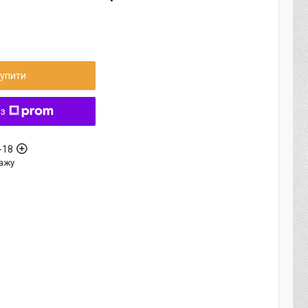
упити
 з
-18
ажу