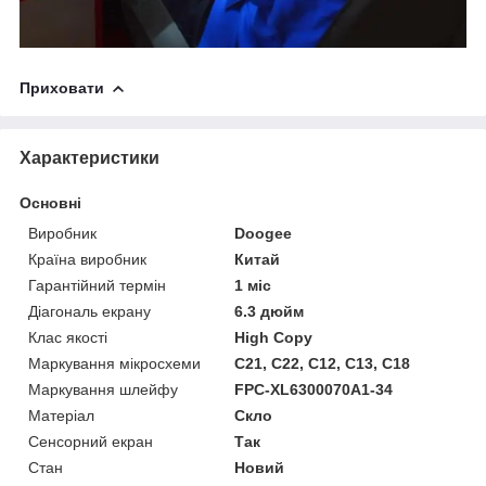
Приховати
Характеристики
Основні
Виробник
Doogee
Країна виробник
Китай
Гарантійний термін
1 міс
Діагональ екрану
6.3 дюйм
Клас якості
High Copy
Маркування мікросхеми
С21, С22, С12, С13, С18
Маркування шлейфу
FPC-XL6300070A1-34
Матеріал
Скло
Сенсорний екран
Так
Стан
Новий