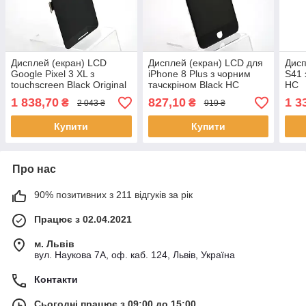
Дисплей (екран) LCD
Дисплей (екран) LCD для
Дисп
Google Pixel 3 XL з
iPhone 8 Plus з чорним
S41 
touchscreen Black Original
тачскріном Black HC
HC
1 838,70
827,10
1 3
₴
₴
2 043 ₴
919 ₴
Купити
Купити
Про нас
90% позитивних з 211 відгуків за рік
Працює з 02.04.2021
м. Львів
вул. Наукова 7А, оф. каб. 124, Львів, Україна
Контакти
Сьогодні працює з 09:00 до 15:00