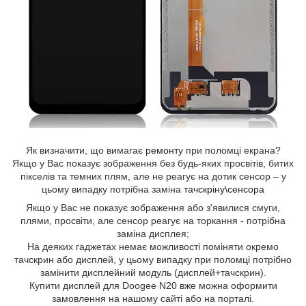
Як визначити, що вимагає
ремонту
при поломці екрана?
Якщо у Вас показує зображення без будь-яких просвітів, битих
пікселів та темних плям, але не реагує на дотик сенсор – у
цьому випадку потрібна заміна
тачскріну\сенсора
Якщо у Вас не показує зображення або з'явилися смуги,
плями, просвіти, але сенсор реагує на торкання - потрібна
заміна дисплея;
На деяких гаджетах немає можливості поміняти окремо
тачскрин або дисплей, у цьому випадку при поломці потрібно
замінити дисплейний модуль (дисплей+тачскрин).
Купити дисплей для Doogee N20 вже можна оформити
замовлення на нашому сайті або на порталі.