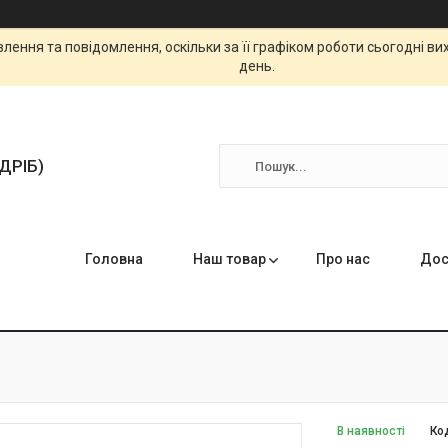
ення та повідомлення, оскільки за її графіком роботи сьогодні в
день.
ЗДРІБ)
Головна
Наш товар
Про нас
Дос
В наявності
Ко