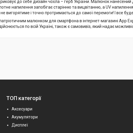
приковує до себе дизайн чохла – герб України. Малюнок нанесени
лотне напилення запобігає старінню та вицвітанню, а UV напилення
не вигорятиме і точно протримається до самої перемоги! І все буд
патріотичним малюнком для смартфона в інтернет-магазині App Exper
ійснюється по всій Україні, також є самовивіз, який надає можливі
ТОП категорії
Аксесуари
Акумулятори
Дисплеї