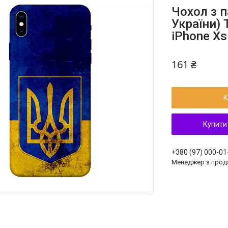
Чохол з 
України) 
iPhone X
161 ₴
К
Купити
+380 (97) 000-01
Менеджер з прод