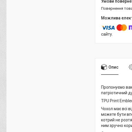
повернення тов
сайту.
Опис
Пропонуємо вам
патріотичний дух
TPU Print Emble
Чохол має всі ві
можете бути впе
котрий не розтя
ним зручно кор