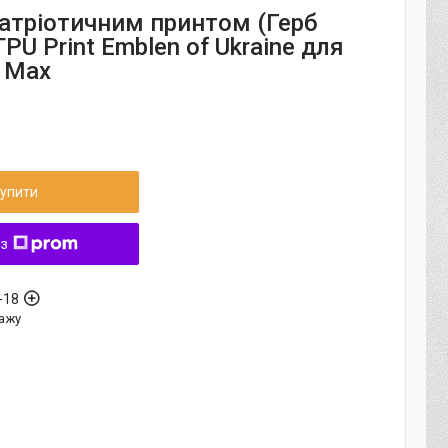
патріотичним принтом (Герб
TPU Print Emblen of Ukraine для
s Max
упити
 з
-18
ажу