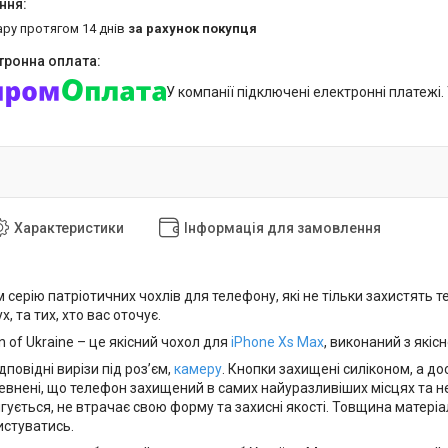
ару протягом 14 днів
за рахунок покупця
У компанії підключені електронні платежі
Характеристики
Інформація для замовлення
 серію патріотичних чохлів для телефону, які не тільки захистять
, та тих, хто вас оточує.
n of Ukraine – це якісний чохол для
iPhone Xs Max
, виконаний з якісн
дповідні вирізи під роз’єм,
камеру
. Кнопки захищені силіконом, а д
внені, що телефон захищений в самих найуразливіших місцях та не 
гується, не втрачає свою форму та захисні якості. Товщина матеріа
истуватись.