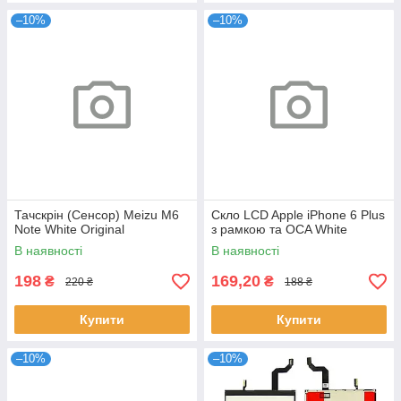
–10%
–10%
Тачскрін (Сенсор) Meizu M6
Скло LCD Apple iPhone 6 Plus
Note White Original
з рамкою та OCA White
В наявності
В наявності
198
169,20
₴
₴
220 ₴
188 ₴
Купити
Купити
–10%
–10%