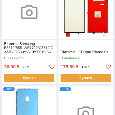
Вимикач Samsung
B5510/B5512/B7722/C3312/C
3330/E2530/i8510/S5610/S61
Підсвітка LCD для iPhone 6s
02
В наявності
В наявності
36,90
175,50
₴
₴
41 ₴
195 ₴
Купити
Купити
–10%
–10%