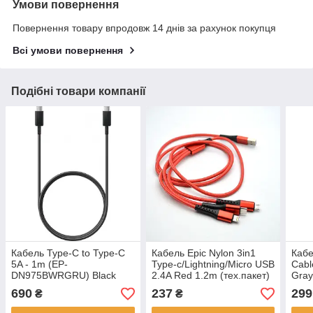
Умови повернення
Повернення товару впродовж 14 днів за рахунок покупця
Всі умови повернення
Подібні товари компанії
Кабель Type-C to Type-C
Кабель Epic Nylon 3in1
Кабе
5A - 1m (EP-
Type-c/Lightning/Micro USB
Cabl
DN975BWRGRU) Black
2.4A Red 1.2m (тех.пакет)
Gray
(тех.пакет)
690
237
299
₴
₴