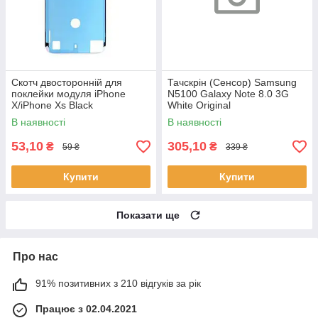
Скотч двосторонній для
Тачскрін (Сенсор) Samsung
поклейки модуля iPhone
N5100 Galaxy Note 8.0 3G
X/iPhone Xs Black
White Original
В наявності
В наявності
53,10
305,10
₴
₴
59 ₴
339 ₴
Купити
Купити
Показати ще
Про нас
91% позитивних з 210 відгуків за рік
Працює з 02.04.2021