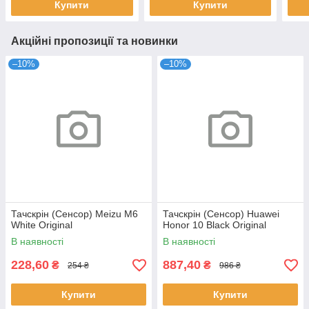
Купити
Купити
Акційні пропозиції та новинки
–10%
–10%
Тачскрін (Сенсор) Meizu M6
Тачскрін (Сенсор) Huawei
White Original
Honor 10 Black Original
В наявності
В наявності
228,60
887,40
₴
₴
254 ₴
986 ₴
Купити
Купити