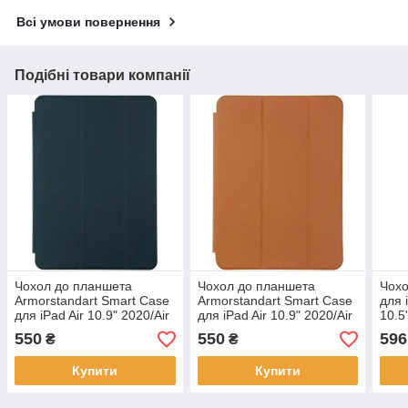
Всі умови повернення
Подібні товари компанії
Чохол до планшета
Чохол до планшета
Чохо
Armorstandart Smart Case
Armorstandart Smart Case
для 
для iPad Air 10.9" 2020/Air
для iPad Air 10.9" 2020/Air
10.5'
10.9" 2022 Cactus
10.9" 2022 Light Brown
Red
550
550
596
₴
₴
Купити
Купити