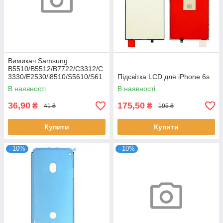
Вимикач Samsung
B5510/B5512/B7722/C3312/C
3330/E2530/i8510/S5610/S61
Підсвітка LCD для iPhone 6s
02
В наявності
В наявності
36,90
175,50
₴
₴
41 ₴
195 ₴
Купити
Купити
–10%
–10%