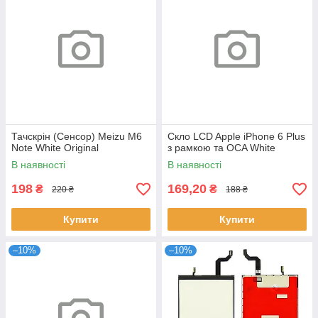
Тачскрін (Сенсор) Meizu M6
Скло LCD Apple iPhone 6 Plus
Note White Original
з рамкою та OCA White
В наявності
В наявності
198
169,20
₴
₴
220 ₴
188 ₴
Купити
Купити
–10%
–10%