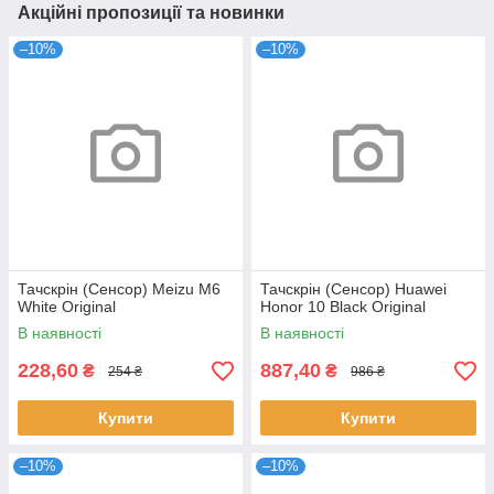
Акційні пропозиції та новинки
–10%
–10%
Тачскрін (Сенсор) Meizu M6
Тачскрін (Сенсор) Huawei
White Original
Honor 10 Black Original
В наявності
В наявності
228,60
887,40
₴
₴
254 ₴
986 ₴
Купити
Купити
–10%
–10%